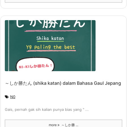
～しか勝たん (shika katan) dalam Bahasa Gaul Jepang
N0
Gais, pernah gak sih kalian punya bias yang " ...
more
～しか勝 ...