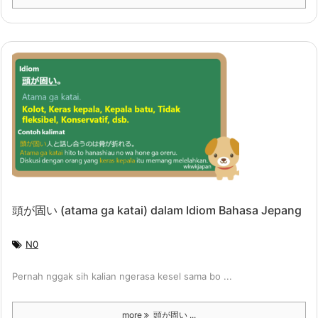
頭が固い (atama ga katai) dalam Idiom Bahasa Jepang
N0
Pernah nggak sih kalian ngerasa kesel sama bo ...
more
頭が固い ...