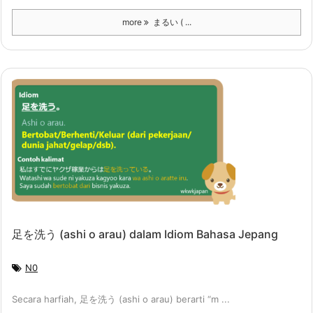
more
まるい ( ...
足を洗う (ashi o arau) dalam Idiom Bahasa Jepang
N0
Secara harfiah, 足を洗う (ashi o arau) berarti “m ...