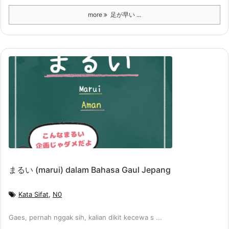
more
足が早い ...
まるい (marui) dalam Bahasa Gaul Jepang
Kata Sifat
,
N0
Gaes, pernah nggak sih, kalian dikit kecewa s ...