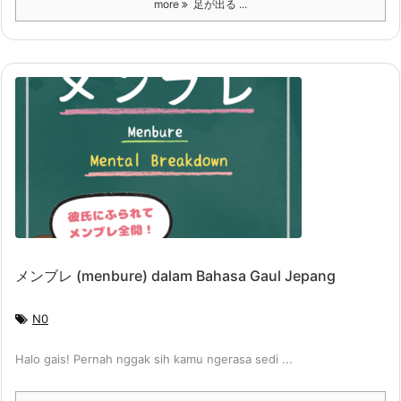
more
足が出る ...
メンブレ (menbure) dalam Bahasa Gaul Jepang
N0
Halo gais! Pernah nggak sih kamu ngerasa sedi ...