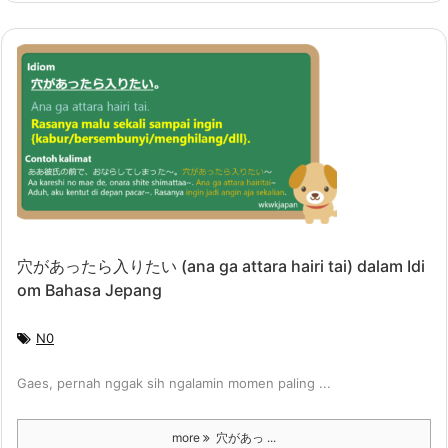
穴があったら入りたい (ana ga attara hairi tai) dalam Idi
om Bahasa Jepang
N0
Gaes, pernah nggak sih ngalamin momen paling ...
more
穴があっ ...