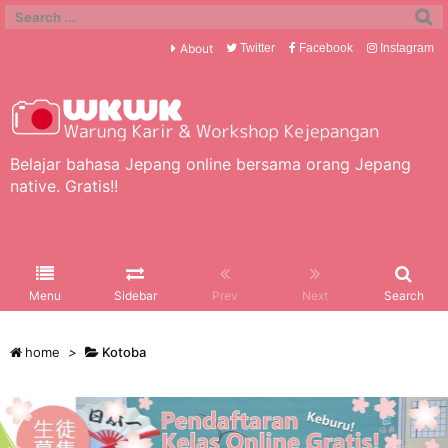
About
Twitter
Facebook
Instagram
Belajar bahasa Jepang online bersama orang Jepang
native. Gratis!!
Menu
Sidebar
Prev
Next
Search
home
>
Kotoba