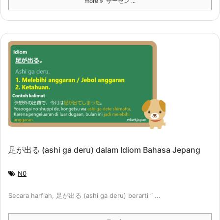
more
サーセン ...
足が出る (ashi ga deru) dalam Idiom Bahasa Jepang
N0
Secara harfiah, 足が出る (ashi ga deru) berarti “ ...