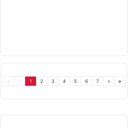
«
‹
1
2
3
4
5
6
7
›
»