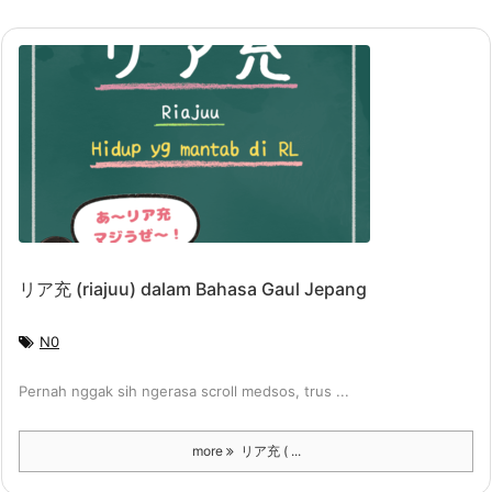
リア充 (riajuu) dalam Bahasa Gaul Jepang
N0
Pernah nggak sih ngerasa scroll medsos, trus ...
more
リア充 ( ...