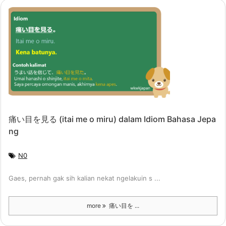
痛い目を見る (itai me o miru) dalam Idiom Bahasa Jepa
ng
N0
Gaes, pernah gak sih kalian nekat ngelakuin s ...
more
痛い目を ...