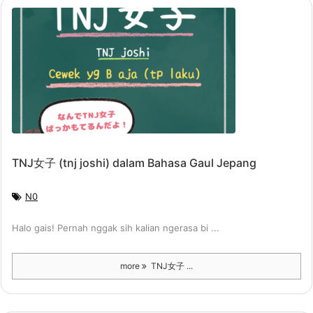
TNJ女子 (tnj joshi) dalam Bahasa Gaul Jepang
N0
Halo gais! Pernah nggak sih kalian ngerasa bi ...
more
TNJ女子 ...