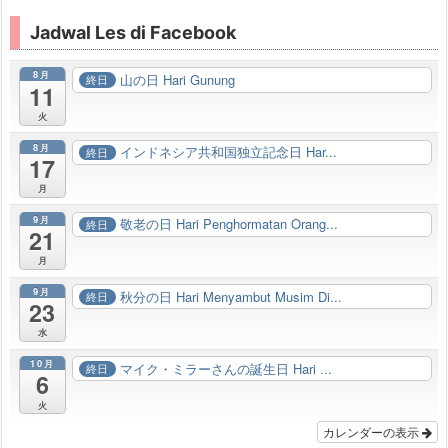
Jadwal Les di Facebook
8月
山の日 Hari Gunung
終日
11
火
8月
インドネシア共和国独立記念日 Har...
終日
17
月
9月
敬老の日 Hari Penghormatan Orang...
終日
21
月
9月
秋分の日 Hari Menyambut Musim Di...
終日
23
水
10月
マイク・ミラーさんの誕生日 Hari ...
終日
6
火
カレンダーの表示