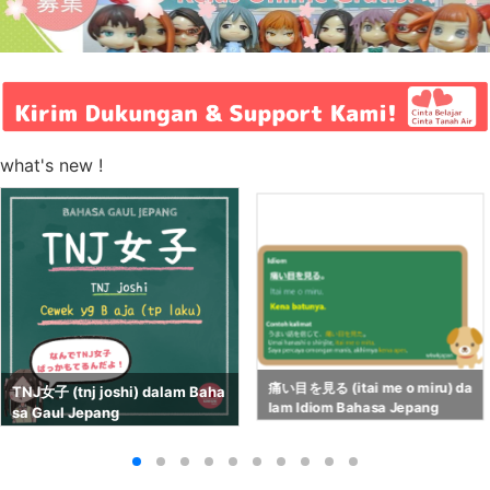
what's new !
痛い目を見る (itai me o miru) da
TNJ女子 (tnj joshi) dalam Baha
lam Idiom Bahasa Jepang
sa Gaul Jepang