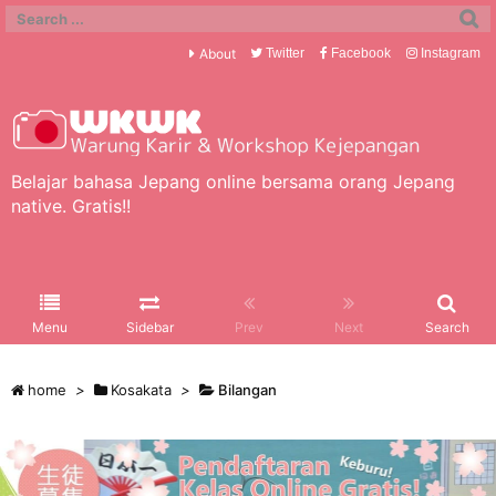
About
Twitter
Facebook
Instagram
Belajar bahasa Jepang online bersama orang Jepang
native. Gratis!!
Menu
Sidebar
Prev
Next
Search
home
>
Kosakata
>
Bilangan