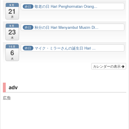
9月
敬老の日 Hari Penghormatan Orang...
終日
21
月
9月
秋分の日 Hari Menyambut Musim Di...
終日
23
水
10月
マイク・ミラーさんの誕生日 Hari ...
終日
6
火
カレンダーの表示
adv
広告