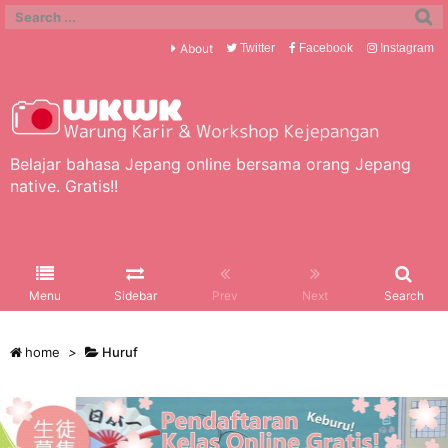
About
Twitter
Facebook
Instagram
Belajar bahasa Jepang online bersama orang Jepang
native. Gratis!!
Menu
Sidebar
Prev
Next
Search
home
>
Huruf