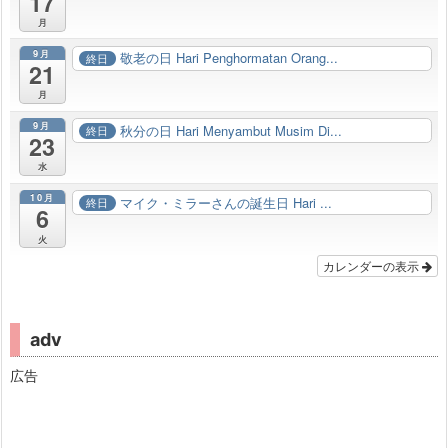
17
月
9月
敬老の日 Hari Penghormatan Orang...
終日
21
月
9月
秋分の日 Hari Menyambut Musim Di...
終日
23
水
10月
マイク・ミラーさんの誕生日 Hari ...
終日
6
火
カレンダーの表示
adv
広告