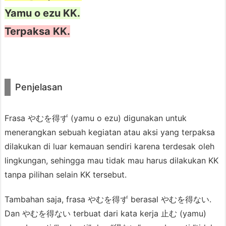
Ha?
Yamu o ezu KK.
Terpaksa KK.
Aku lihat di mall loh.
Penjelasan
Frasa やむを得ず (yamu o ezu) digunakan untuk
Aaah, itu mah
terpaksa aja
, soalnya
menerangkan sebuah kegiatan atau aksi yang terpaksa
Ken bilang pengen beliin baju
dilakukan di luar kemauan sendiri karena terdesak oleh
buatku bagaimanapun.
lingkungan, sehingga mau tidak mau harus dilakukan KK
tanpa pilihan selain KK tersebut.
Tambahan saja, frasa やむを得ず berasal やむを得ない.
Haa? Aku kan diancam dan disuruh
Dan やむを得ない terbuat dari kata kerja 止む (yamu)
belikan. Malah aku yang
terpaksa