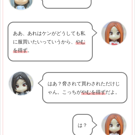
a
l
i
m
ああ、あれはケンがどうしても私
a
に服買いたいっていうから、
やむ
t
を得ず
。
3.
P
e
はあ？脅されて買わされただけじ
n
ゃん。こっちが
やむを得ず
だよ。
j
e
l
a
は？
s
a