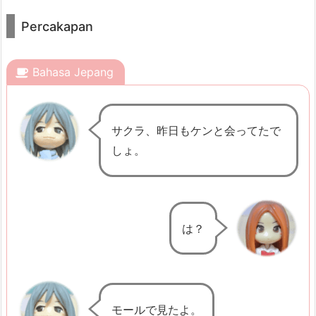
P
Percakapan
e
r
c
Bahasa Jepang
a
k
サクラ、昨日もケンと会ってたで
a
しょ。
p
a
n
2.
は？
P
o
l
a
モールで見たよ。
K