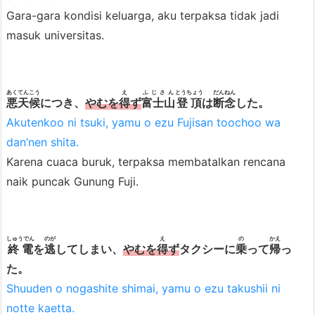
Gara-gara kondisi keluarga, aku terpaksa tidak jadi
masuk universitas.
あくてんこう
え
ふじさん
とうちょう
だんねん
悪天候
につき、
やむを
得
ず
富士山
登頂
は
断念
した。
Akutenkoo ni tsuki, yamu o ezu Fujisan toochoo wa
dan’nen shita.
Karena cuaca buruk, terpaksa membatalkan rencana
naik puncak Gunung Fuji.
しゅうでん
のが
え
の
かえ
終電
を
逃
してしまい、
やむを
得
ず
タクシーに
乗
って
帰
っ
た。
Shuuden o nogashite shimai, yamu o ezu takushii ni
notte kaetta.