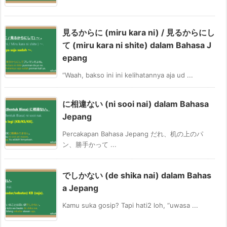
見るからに (miru kara ni) / 見るからにし
て (miru kara ni shite) dalam Bahasa J
epang
“Waah, bakso ini ini kelihatannya aja ud ...
に相違ない (ni sooi nai) dalam Bahasa
Jepang
Percakapan Bahasa Jepang だれ、机の上のパ
ン、勝手かって ...
でしかない (de shika nai) dalam Bahas
a Jepang
Kamu suka gosip? Tapi hati2 loh, “uwasa ...