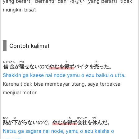
yang berarti “berhenti” dan “得ない” yang berarti “tidak
loh.
mungkin bisa”.
Haa?
Contoh kalimat
しゃっきん
かえ
え
う
借金
が
返
せないので
やむを
得
ず
バイクを
売
った。
Maaf.
Shakkin ga kaese nai node yamu o ezu baiku o utta.
Karena tidak bisa membayar utang, saya terpaksa
menjual motor.
ねつ
さ
え
かいしゃ
やす
熱
が
下
がらないので、
やむを
得
ず
会社
を
休
んだ。
Netsu ga sagara nai node, yamu o ezu kaisha o