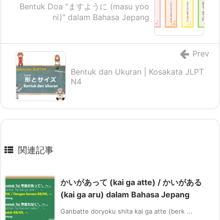
Bentuk Doa “ますように (masu yoo
ni)” dalam Bahasa Jepang
Prev
Bentuk dan Ukuran | Kosakata JLPT
N4
関連記事
かいがあって (kai ga atte) / かいがある
(kai ga aru) dalam Bahasa Jepang
Ganbatte doryoku shita kai ga atte (berk ...