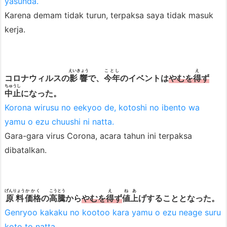
yasunda.
Karena demam tidak turun, terpaksa saya tidak masuk
kerja.
えいきょう
ことし
え
コロナウィルスの
影響
で、
今年
のイベントは
やむを
得
ず
ちゅうし
中止
になった。
Korona wirusu no eekyoo de, kotoshi no ibento wa
yamu o ezu chuushi ni natta.
Gara-gara virus Corona, acara tahun ini terpaksa
dibatalkan.
げんりょう
かかく
こうとう
え
ねあ
原料
価格
の
高騰
から
やむを
得
ず
値上
げすることとなった。
Genryoo kakaku no kootoo kara yamu o ezu neage suru
koto to natta.