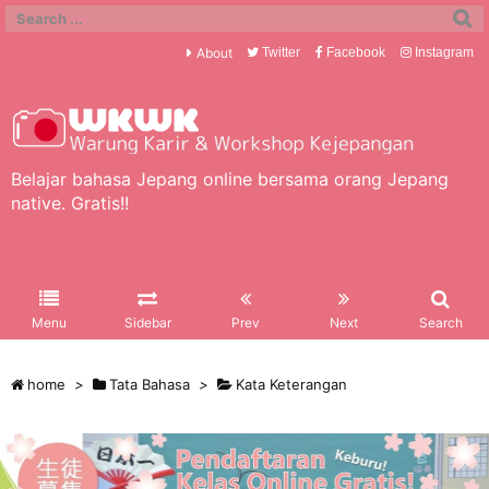
About
Twitter
Facebook
Instagram
Belajar bahasa Jepang online bersama orang Jepang
native. Gratis!!
Menu
Sidebar
Prev
Next
Search
home
>
Tata Bahasa
>
Kata Keterangan