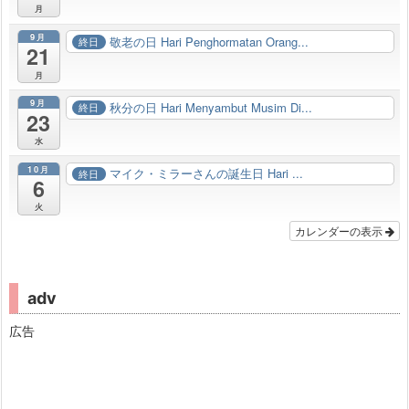
月
9月
敬老の日 Hari Penghormatan Orang...
終日
21
月
9月
秋分の日 Hari Menyambut Musim Di...
終日
23
水
10月
マイク・ミラーさんの誕生日 Hari ...
終日
6
火
カレンダーの表示
adv
広告