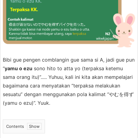
Bibi gue pengen comblangin gue sama si A, jadi gue pun
“
yamu o ezu
sono hito to atta yo (terpaksa ketemu
sama orang itu)”..... Yuhuu, kali ini kita akan mempelajari
bagaimana cara menyatakan “terpaksa melakukan
sesuatu” dengan menggunakan pola kalimat “やむを得ず
(yamu o ezu)”. Yuuk.
Contents
1.