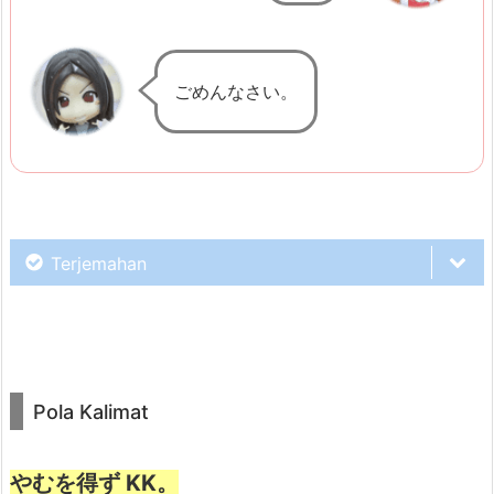
n
4.
ごめんなさい。
C
o
n
t
o
h
Terjemahan
k
a
l
Sakura, kemarin juga kamu ketemu
i
dengan Ken, kan?
m
Pola Kalimat
a
t
やむを得ず KK。