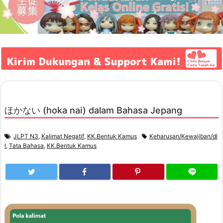
ほかない (hoka nai) dalam Bahasa Jepang
JLPT N3
,
Kalimat Negatif
,
KK.Bentuk Kamus
Keharusan/Kewajiban/dl
l
,
Tata Bahasa
,
KK.Bentuk Kamus