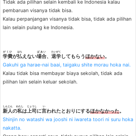
Tidak ada pilihan selain kembali ke Indonesia kalau
pembaruan visanya tidak bisa.
Kalau perpanjangan visanya tidak bisa, tidak ada pilihan
lain selain pulang ke Indonesia.
がくひ
はら
ばあい
たいがく
学費
が
払
えない
場合
、
退学
してもらう
ほかない
。
Gakuhi ga harae-nai baai, taigaku shite morau hoka nai.
Kalau tidak bisa membayar biaya sekolah, tidak ada
pilihan lain selain keluar sekolah.
しんじん
わたし
じょうし
い
新人
の
私
は
上司
に
言
われたとおりにする
ほかなかった
。
Shinjin no watashi wa jooshi ni iwareta toori ni suru hoka
nakatta.