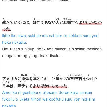
い
す
ひと
けっこん
生
きていくには、
好
きでもない
人
と
結婚
する
よりほかなか
った
。
Ikite iku niwa, suki de mo nai hito to kekkon suru yori
hoka nakatta.
Untuk terus hidup, tidak ada pilihan lain selain menikah
dengan orang yang tidak disukai.
げんばく
お
れん
せんせんふこく
う
アメリカに
原爆
を
落
とされ、ソ
連
から
宣戦布告
を
受
けた
にほん
こうふく
日本
は、
降伏
する
よりほかになかった
。
Amerika ni genbaku o otosare, Soren kara sensen
fukoku o uketa Nihon wa koofuku suru yori hoka ni
nakatta.