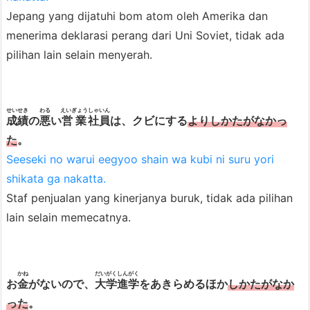
Jepang yang dijatuhi bom atom oleh Amerika dan
menerima deklarasi perang dari Uni Soviet, tidak ada
pilihan lain selain menyerah.
せいせき
わる
えいぎょう
しゃいん
成績
の
悪
い
営業
社員
は、クビにする
よりしかたがなかっ
た
。
Seeseki no warui eegyoo shain wa kubi ni suru yori
shikata ga nakatta.
Staf penjualan yang kinerjanya buruk, tidak ada pilihan
lain selain memecatnya.
かね
だいがく
しんがく
お
金
がないので、
大学
進学
をあきらめるほか
しかたがなか
った
。