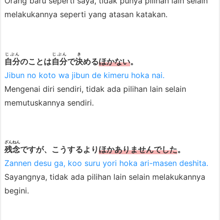
Orang baru seperti saya, tidak punya pilihan lain selain
melakukannya seperti yang atasan katakan.
じぶん
じぶん
き
自分
のことは
自分
で
決
める
ほかない
。
Jibun no koto wa jibun de kimeru hoka nai.
Mengenai diri sendiri, tidak ada pilihan lain selain
memutuskannya sendiri.
ざんねん
残念
ですが、こうするより
ほかありませんでした
。
Zannen desu ga, koo suru yori hoka ari-masen deshita.
Sayangnya, tidak ada pilihan lain selain melakukannya
begini.