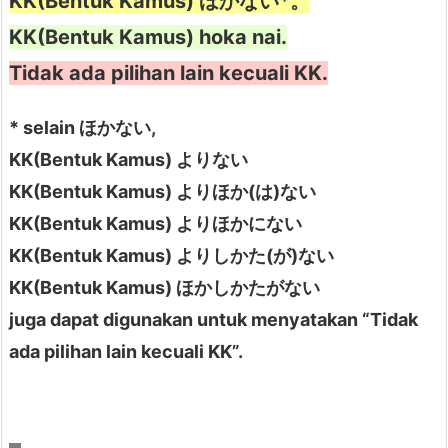
KK(Bentuk Kamus) ほかない*。
t
KK(Bentuk Kamus) hoka nai.
o
Tidak ada pilihan lain kecuali KK.
h
Bentar lagi HP gua mati. Lagian, gak
k
bisa nulis tugas laporan. Gawat.
* selain ほかない,
a
Gak bisa ngapa-ngapain karena
KK(Bentuk Kamus) よりない
l
datanya ada di PC.
i
KK(Bentuk Kamus) よりほか(は)ない
m
KK(Bentuk Kamus) よりほかにない
a
KK(Bentuk Kamus) よりしかた(が)ない
t
Gak ada pilihan lain selain
nunggu
KK(Bentuk Kamus) ほかしかたがない
4.
dengan sabar.
juga dapat digunakan untuk menyatakan “Tidak
1.
ada pilihan lain kecuali KK”.
ほ
か
な
い