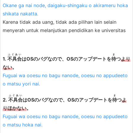
Okane ga nai node, daigaku-shingaku o akirameru hoka
shikata nakatta.
Karena tidak ada uang, tidak ada pilihan lain selain
menyerah untuk melanjutkan pendidikan ke universitas
ふぐあい
ま
1.
不具合
はOSのバグなので、OSのアップデートを
待
つ
より
ない
。
Fuguai wa ooesu no bagu nanode, ooesu no appudeeto
o matsu yori nai.
ふぐあい
ま
2.
不具合
はOSのバグなので、OSのアップデートを
待
つ
よ
りほかない
。
Fuguai wa ooesu no bagu nanode, ooesu no appudeeto
o matsu hoka nai.