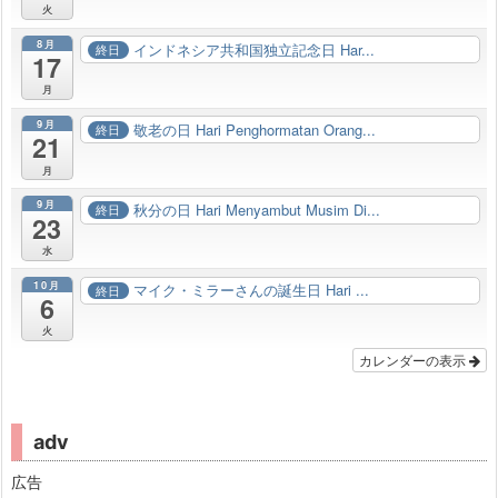
火
8月
インドネシア共和国独立記念日 Har...
終日
17
月
9月
敬老の日 Hari Penghormatan Orang...
終日
21
月
9月
秋分の日 Hari Menyambut Musim Di...
終日
23
水
10月
マイク・ミラーさんの誕生日 Hari ...
終日
6
火
カレンダーの表示
adv
広告