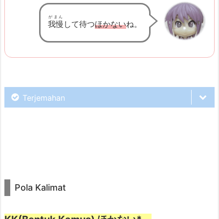
t
がまん
3.
我慢
して待つ
ほかない
ね。
P
e
n
j
e
Terjemahan
l
a
s
Duh, udah setengah hari mati lampu
a
nih.
n
4.
Pola Kalimat
C
o
Kali ini agak lama ya.
n