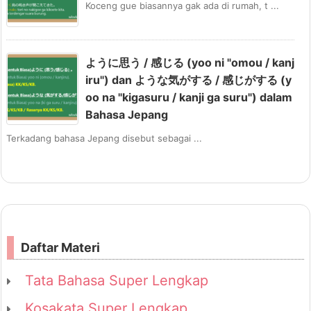
Koceng gue biasannya gak ada di rumah, t ...
ように思う / 感じる (yoo ni "omou / kanj
iru") dan ような気がする / 感じがする (y
oo na "kigasuru / kanji ga suru") dalam
Bahasa Jepang
Terkadang bahasa Jepang disebut sebagai ...
Daftar Materi
Tata Bahasa Super Lengkap
Kosakata Super Lengkap