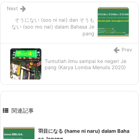
Next
そうにない (soo ni nai) dan そうも
ない (soo mo nai) dalam Bahasa Je
pang
Prev
Tuntutlah ilmu sampai ke negeri Je
pang (Karya Lomba Menulis 2020)
関連記事
羽目になる (hame ni naru) dalam Baha
sa Jepang