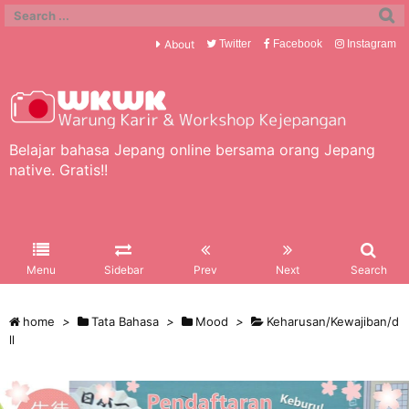
About
Twitter
Facebook
Instagram
Belajar bahasa Jepang online bersama orang Jepang
native. Gratis!!
Menu
Sidebar
Prev
Next
Search
home
>
Tata Bahasa
>
Mood
>
Keharusan/Kewajiban/d
ll