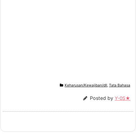
Keharusan/Kewajiban/dll
,
Tata Bahasa
Posted by
Y-0S★