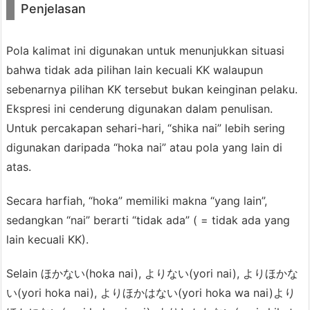
Penjelasan
4.
2.
Pola kalimat ini digunakan untuk menunjukkan situasi
よ
bahwa tidak ada pilihan lain kecuali KK walaupun
り
sebenarnya pilihan KK tersebut bukan keinginan pelaku.
な
Ekspresi ini cenderung digunakan dalam penulisan.
い,
Untuk percakapan sehari-hari, “shika nai” lebih sering
よ
digunakan daripada “hoka nai” atau pola yang lain di
り
atas.
ほ
か
Secara harfiah, “hoka” memiliki makna “yang lain”,
な
sedangkan “nai” berarti “tidak ada” ( = tidak ada yang
い,
lain kecuali KK).
d
l
Selain ほかない(hoka nai), よりない(yori nai), よりほかな
l
い(yori hoka nai), よりほかはない(yori hoka wa nai)より