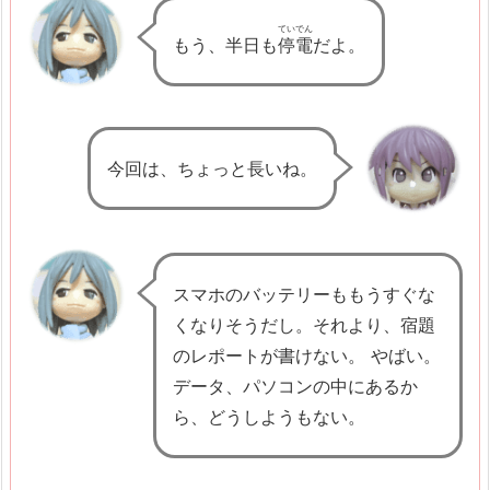
k
ていでん
a
もう、半日も
停電
だよ。
p
a
n
2.
今回は、ちょっと長いね。
P
o
l
a
スマホのバッテリーももうすぐな
K
くなりそうだし。それより、宿題
a
のレポートが書けない。 やばい。
l
データ、パソコンの中にあるか
i
ら、どうしようもない。
m
a