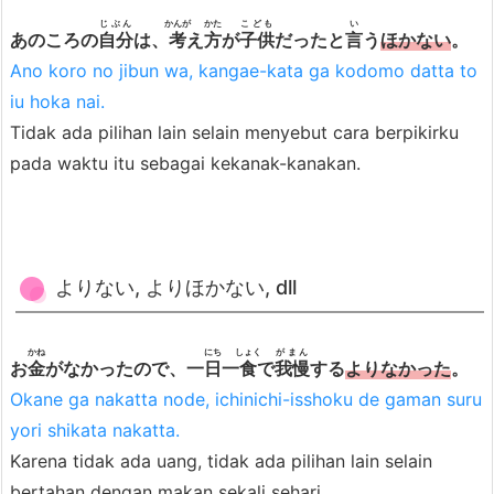
じぶん
かんが
かた
こども
い
あのころの
自分
は、
考
え
方
が
子供
だったと
言
う
ほかない
。
Ano koro no jibun wa, kangae-kata ga kodomo datta to
iu hoka nai.
Tidak ada pilihan lain selain menyebut cara berpikirku
pada waktu itu sebagai kekanak-kanakan.
よりない, よりほかない, dll
かね
にち
しょく
がまん
お
金
がなかったので、一
日
一
食
で
我慢
する
よりなかった
。
Okane ga nakatta node, ichinichi-isshoku de gaman suru
yori shikata nakatta.
Karena tidak ada uang, tidak ada pilihan lain selain
bertahan dengan makan sekali sehari.