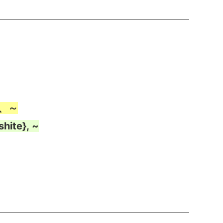
perti itu, keren ya.
Iya, ganteng juga loh dia.
}、～
k?
shite}, ~
temu lagi gak yah. Moga aja