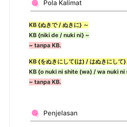
Pola Kalimat
Waah,
tanpa
alasan, orang se
2.
1.
P
KB {ぬきで / ぬきに} ～
o
KB {niki de / nuki ni} ~
l
~ tanpa KB.
a
K
KB {をぬきにして(は) / はぬきにして
a
Eh, minta kontaknya engga
l
KB {o nuki ni shite (wa) / wa nuki ni 
i
~ tanpa KB.
m
a
Aduh. Karena tiba-tiba. Tapi, nanti bisa ke
t
besok juga hujan.
2.
Penjelasan
2.
P