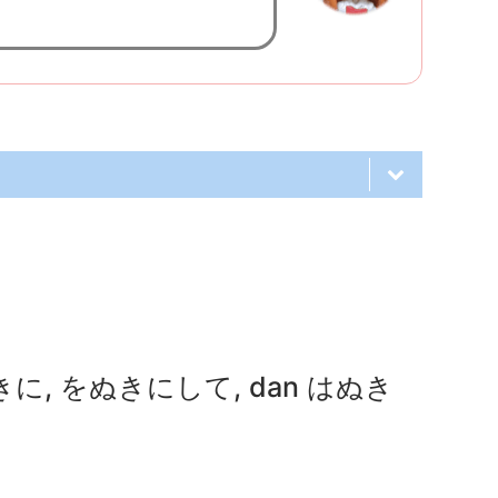
, ぬきに, をぬきにして, dan はぬき
 gak kenal ngasih pinjem payung.