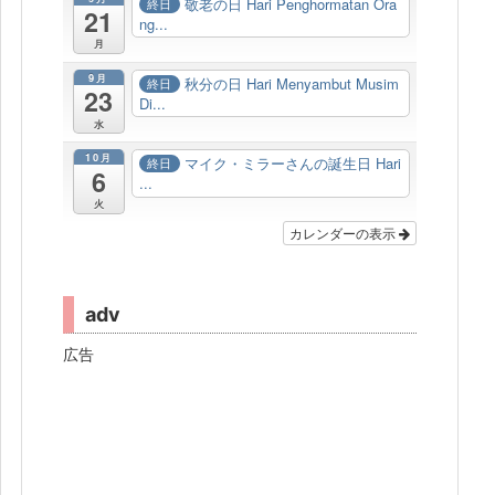
敬老の日 Hari Penghormatan Ora
終日
21
ng...
月
9月
秋分の日 Hari Menyambut Musim
終日
23
Di...
水
10月
マイク・ミラーさんの誕生日 Hari
終日
6
...
火
カレンダーの表示
adv
広告