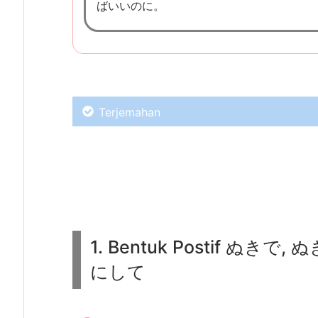
ばいいのに。
に,
を
ぬ
き
に
Terjemahan
し
て,
d
Eh, enggak kehujanan?
a
n
は
ぬ
1. Bentuk Postif ぬきで
Iya, tadi, tiba-tiba ada cowok yang
き
にして
に
し
て