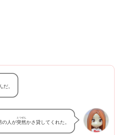
んだ。
とつぜん
男の人が
突然
かさ貸してくれた。