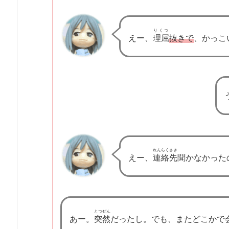
e
n
りくつ
えー、
理屈
抜きで
、かっこ
t
u
k
P
o
s
t
i
れんらくさき
f
えー、
連絡先
聞かなかった
ぬ
き
で,
ぬ
とつぜん
あー。
突然
だったし。でも、またどこかで
き