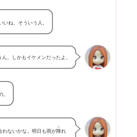
いいね、そういう人。
うん。しかもイケメンだったよ。
の。
ふ
会わないかな。明日も雨が
降
れ