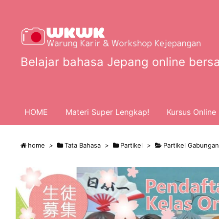
Belajar bahasa Jepang online bersa
HOME
Materi Super Lengkap!
Kursus Online 
home
>
Tata Bahasa
>
Partikel
>
Partikel Gabungan