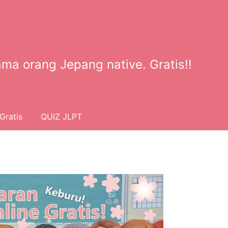
ma orang Jepang native. Gratis!!
Gratis
QUIZ JLPT