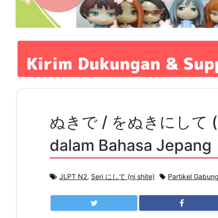
ぬきで / をぬきにして (nuki 
dalam Bahasa Jepang
JLPT N2
,
Seri にして (ni shite)
Partikel Gabun