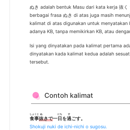
ぬき adalah bentuk Masu dari kata kerja 抜く 
e
berbagai frasa ぬき di atas juga masih menunj
n
kalimat di atas digunakan untuk menyatakan 
j
adanya KB, tanpa memikirkan KB, atau denga
e
l
Isi yang dinyatakan pada kalimat pertama ad
a
dinyatakan kada kalimat kedua adalah sesuat
s
tersebut.
a
n
2.
3.
Contoh kalimat
C
o
n
しょくじ
ぬ
にち
す
食事
抜
きで
一
日
を
過
ごす。
t
Shokuji nuki de ichi-nichi o sugosu.