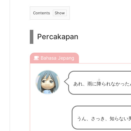
Contents
1.
P
Percakapan
e
r
c
Bahasa Jepang
a
k
a
ふ
あれ、雨に
降
られなかった
p
a
n
2.
うん、さっき、知らない
1.
B