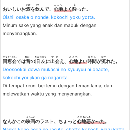
さけ
の
ここち
よ
おいしいお
酒
を
飲
んで、
心地
よく
酔
った。
Oishii osake o nonde, kokochi yoku yotta.
Minum sake yang enak dan mabuk dengan
menyenangkan.
どうそうかい
むかし
きゅうゆう
であ
ここち
じかん
なが
同窓会
では
昔
の
旧友
に
出会
え、
心地
よい
時間
が
流
れた。
Doosookai dewa mukashi no kyuuyuu ni deaete,
kokochi yoi jikan ga nagareta.
Di tempat reuni bertemu dengan teman lama, dan
melewatkan waktu yang menyenangkan.
えいが
ここちわる
なんかこの
映画
のラスト、ちょっと
心地悪
かった
。
Nanka kono eega no rasuto, chotto kokochi waru katta.