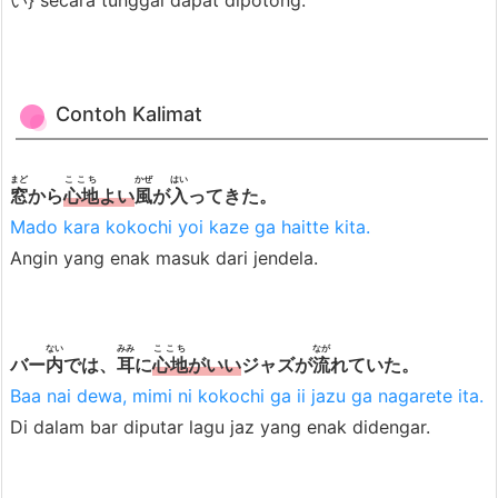
い} secara tunggal dapat dipotong.
Contoh Kalimat
まど
ここち
かぜ
はい
窓
から
心地
よい
風
が
入
ってきた。
Mado kara kokochi yoi kaze ga haitte kita.
Angin yang enak masuk dari jendela.
ない
みみ
ここち
なが
バー
内
では、
耳
に
心地
がいい
ジャズが
流
れていた。
Baa nai dewa, mimi ni kokochi ga ii jazu ga nagarete ita.
Di dalam bar diputar lagu jaz yang enak didengar.