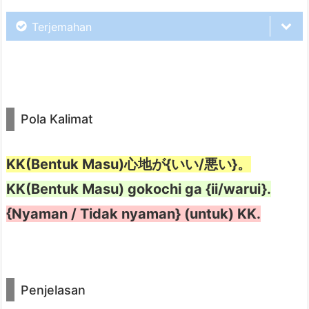
a
Terjemahan
s
a
n
Rina, lo mau sampai kapan molor di
4.
situ? Udah sore, loh. Udah sore!
C
Pola Kalimat
o
n
KK(Bentuk Masu)心地が{いい/悪い}。
t
Hoaamm, soalnya sofa ini
nyaman
KK(Bentuk Masu) gokochi ga {ii/warui}.
o
buat bobo. Zzzz… zzz…
{Nyaman / Tidak nyaman} (untuk) KK.
h
k
a
l
Sofa tuh buat duduk, kan. Cepat
Penjelasan
i
bangun. Soalnya, gue mau