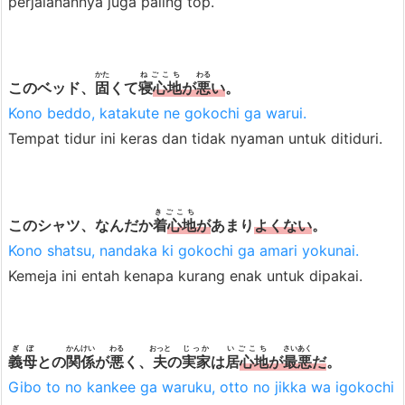
perjalanannya juga paling top.
かた
ねごこち
わる
このベッド、
固
くて
寝
心地
が
悪
い
。
Kono beddo, katakute ne gokochi ga warui.
Tempat tidur ini keras dan tidak nyaman untuk ditiduri.
きごこち
このシャツ、なんだか
着
心地
が
あまり
よくない
。
Kono shatsu, nandaka ki gokochi ga amari yokunai.
Kemeja ini entah kenapa kurang enak untuk dipakai.
ぎぼ
かんけい
わる
おっと
じっか
いごこち
さいあく
義母
との
関係
が
悪
く、
夫
の
実家
は
居
心地
が
最悪
だ
。
Gibo to no kankee ga waruku, otto no jikka wa igokochi