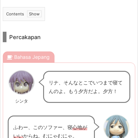
Contents
1.
P
Percakapan
e
r
c
Bahasa Jepang
a
k
リナ、そんなとこでいつまで寝て
a
んのよ。もう夕方だよ。夕方！
p
a
シンタ
n
2.
ふわー、このソファー、寝
心地が
P
いい
からね。むにゃむにゃ。
o