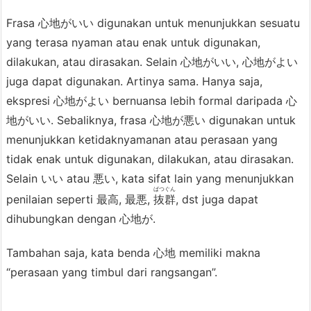
m
berbenah.
a
Frasa 心地がいい digunakan untuk menunjukkan sesuatu
t
yang terasa nyaman atau enak untuk digunakan,
5.
dilakukan, atau dirasakan. Selain 心地がいい, 心地がよい
心
juga dapat digunakan. Artinya sama. Hanya saja,
Ahh, kalo aja Sinta yang serius amat
地
ekspresi 心地がよい bernuansa lebih formal daripada 心
itu enggak ada, kamar ini bakal
が
地がいい. Sebaliknya, frasa 心地が悪い digunakan untuk
nyaman
banget. (Dengus
{い
menunjukkan ketidaknyamanan atau perasaan yang
い/
tidak enak untuk digunakan, dilakukan, atau dirasakan.
よ
Selain いい atau 悪い, kata sifat lain yang menunjukkan
ばつぐん
い/
penilaian seperti 最高, 最悪,
抜群
, dst juga dapat
悪
dihubungkan dengan 心地が.
い}
Tambahan saja, kata benda 心地 memiliki makna
“perasaan yang timbul dari rangsangan”.
S
e