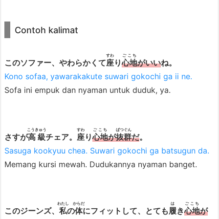
c
a
Contoh kalimat
r
a
t
すわ
ごこち
このソファー、やわらかくて
座
り
心地
がいい
ね。
u
Kono sofaa, yawarakakute suwari gokochi ga ii ne.
n
Sofa ini empuk dan nyaman untuk duduk, ya.
g
g
a
こうきゅう
すわ
ごこち
ばつぐん
さすが
高級
チェア。
座
り
心地
が
抜群
だ
。
l
Sasuga kookyuu chea. Suwari gokochi ga batsugun da.
5.
Memang kursi mewah. Dudukannya nyaman banget.
1.
C
o
わたし
からだ
は
ごこち
n
このジーンズ、
私
の
体
にフィットして、とても
履
き
心地
が