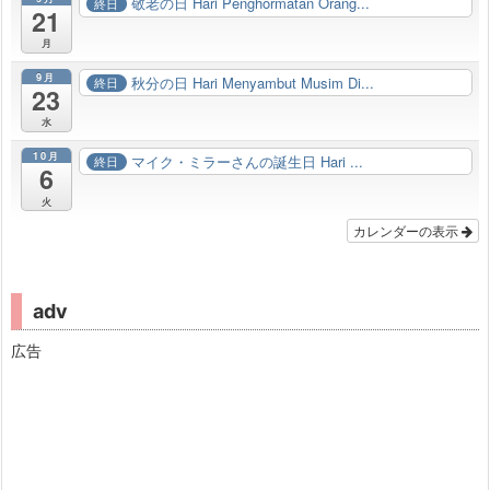
敬老の日 Hari Penghormatan Orang...
終日
21
月
9月
秋分の日 Hari Menyambut Musim Di...
終日
23
水
10月
マイク・ミラーさんの誕生日 Hari ...
終日
6
火
カレンダーの表示
adv
広告