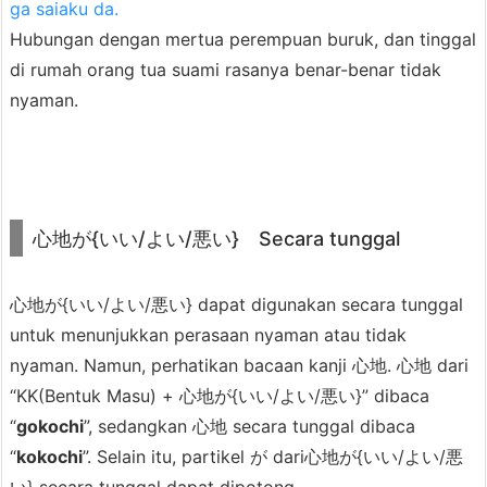
ga saiaku da.
Hubungan dengan mertua perempuan buruk, dan tinggal
di rumah orang tua suami rasanya benar-benar tidak
nyaman.
心地が{いい/よい/悪い} Secara tunggal
心地が{いい/よい/悪い} dapat digunakan secara tunggal
untuk menunjukkan perasaan nyaman atau tidak
nyaman. Namun, perhatikan bacaan kanji 心地. 心地 dari
“KK(Bentuk Masu) + 心地が{いい/よい/悪い}” dibaca
“
gokochi
”, sedangkan 心地 secara tunggal dibaca
“
kokochi
”. Selain itu, partikel が dari心地が{いい/よい/悪