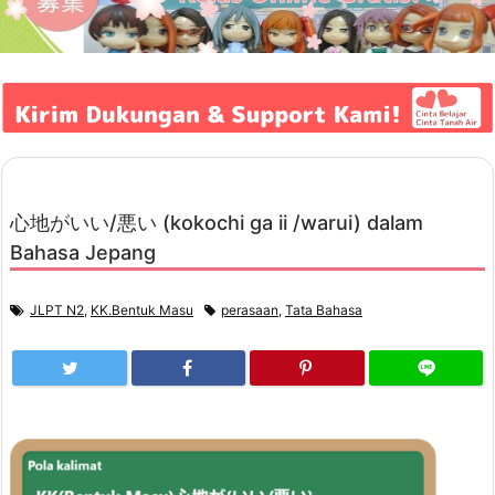
心地がいい/悪い (kokochi ga ii /warui) dalam
Bahasa Jepang
JLPT N2
,
KK.Bentuk Masu
perasaan
,
Tata Bahasa