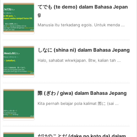
てでも (te demo) dalam Bahasa Jepan
g
Manusia itu terkadang egois. Untuk menda ...
しなに (shina ni) dalam Bahasa Jepang
Halo, sahabat wkwkjapan. Btw, kalian tah ...
際 (ぎわ / giwa) dalam Bahasa Jepang
Kita pernah belajar pola kalimat 際に (sai ...
だけのことだ (dake no koto da) dalam