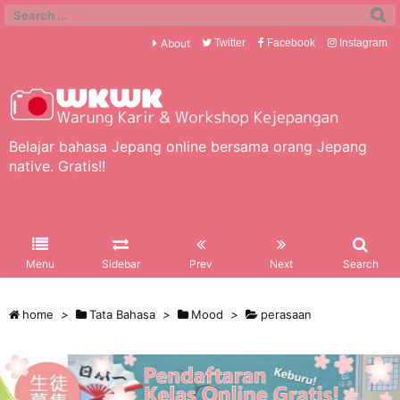
About
Twitter
Facebook
Instagram
Belajar bahasa Jepang online bersama orang Jepang
native. Gratis!!
Menu
Sidebar
Prev
Next
Search
home
>
Tata Bahasa
>
Mood
>
perasaan