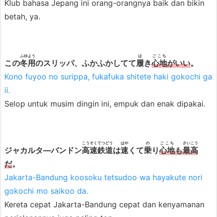
Klub bahasa Jepang ini orang-orangnya baik dan bikin
betah, ya.
ふゆよう
は
ごこち
この
冬用
のスリッパ、ふかふかしてて
履
き
心地
がいい
。
Kono fuyoo no surippa, fukafuka shitete haki gokochi ga
ii.
Selop untuk musim dingin ini, empuk dan enak dipakai.
こうそく
てつどう
はや
の
ごこち
さいこう
ジャカルタ―バンドン
高速
鉄道
は
速
くて
乗
り
心地
も
最高
だ
。
Jakarta-Bandung koosoku tetsudoo wa hayakute nori
gokochi mo saikoo da.
Kereta cepat Jakarta-Bandung cepat dan kenyamanan