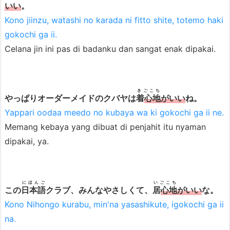
t
いい
。
o
Kono jiinzu, watashi no karada ni fitto shite, totemo haki
h
gokochi ga ii.
K
Celana jin ini pas di badanku dan sangat enak dipakai.
a
l
i
きごこち
やっぱりオーダーメイドのクバヤは
着
心地
がいい
ね。
m
Yappari oodaa meedo no kubaya wa ki gokochi ga ii ne.
a
Memang kebaya yang dibuat di penjahit itu nyaman
t
dipakai, ya.
にほんご
いごこち
この
日本語
クラブ、みんなやさしくて、
居
心地
がいい
な。
Kono Nihongo kurabu, min'na yasashikute, igokochi ga ii
na.