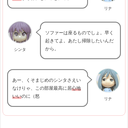
l
リナ
a
K
a
ソファーは座るものでしょ。早く
l
起きてよ。あたし掃除したいんだ
i
から。
シンタ
m
a
t
3.
あー、くそまじめのシンタさえい
P
なけりゃ、この部屋最高に居
心地
e
いい
のに（怒
リナ
n
j
e
l