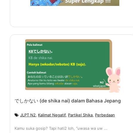
でしかない (de shika nai) dalam Bahasa Jepang
JLPT N2
,
Kalimat Negatif
,
Partikel Shika
,
Perbedaan
Kamu suka gosip? Tapi hati2 loh, “uwasa wa uw ...