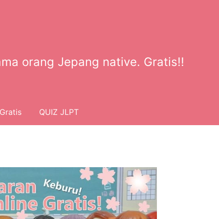
ma orang Jepang native. Gratis!!
Gratis
QUIZ JLPT