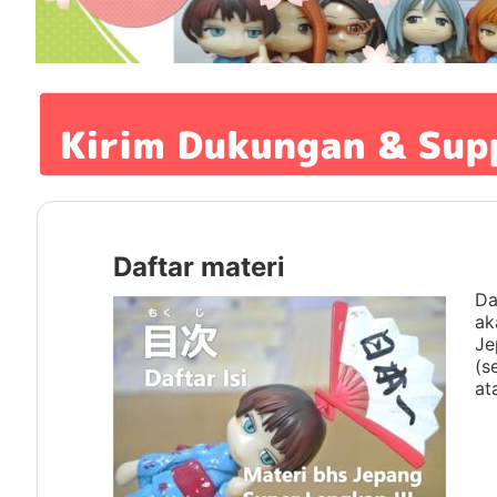
Daftar materi
Da
ak
Je
(s
at