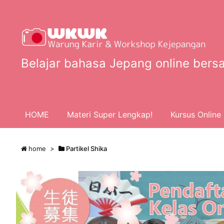
Belajar bahasa Jepang online bersa
HOME
Materi Super Lengkap!
Kursus Online 
home
>
Partikel Shika