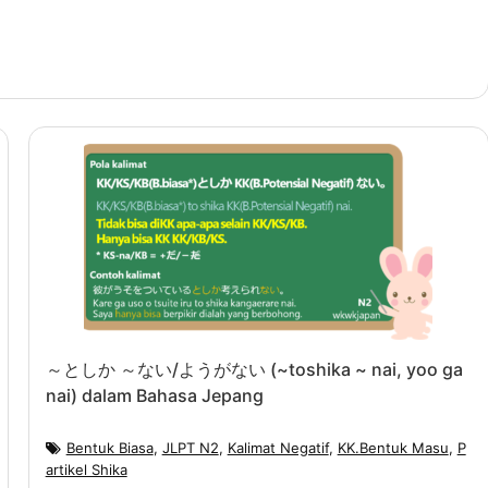
～としか ～ない/ようがない (~toshika ~ nai, yoo ga
nai) dalam Bahasa Jepang
Bentuk Biasa
,
JLPT N2
,
Kalimat Negatif
,
KK.Bentuk Masu
,
P
artikel Shika