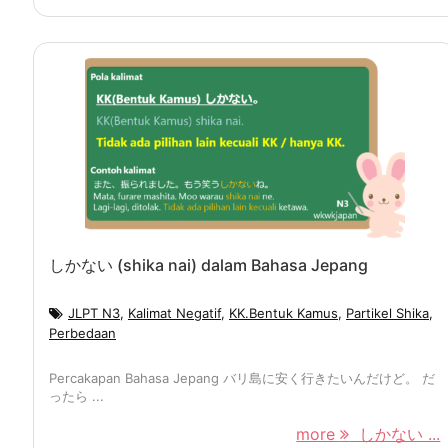
しかない (shika nai) dalam Bahasa Jepang
JLPT N3
,
Kalimat Negatif
,
KK.Bentuk Kamus
,
Partikel Shika
,
Perbedaan
Percakapan Bahasa Jepang バリ島に安く行きたいんだけど。 だ
ったら ...
more
しかない ...