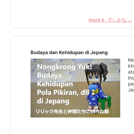
more
でしかな ...
Budaya dan Kehidupan di Jepang
Ke
kh
at
In
pe
Je