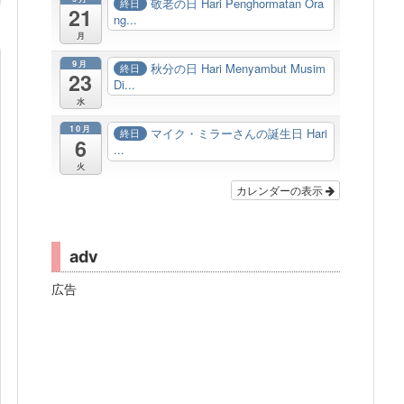
敬老の日 Hari Penghormatan Ora
終日
21
ng...
月
9月
秋分の日 Hari Menyambut Musim
終日
23
Di...
水
10月
マイク・ミラーさんの誕生日 Hari
終日
6
...
火
カレンダーの表示
adv
広告