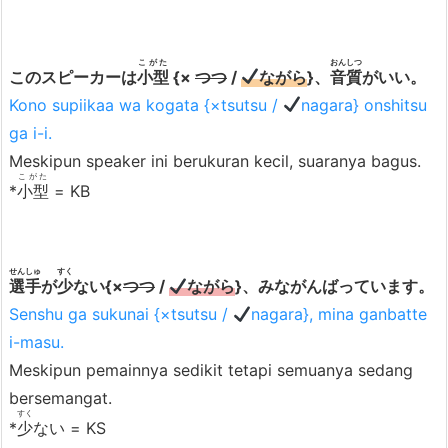
こがた
おんしつ
このスピーカーは
小型
{×
つつ
/
ながら
}、
音質
がいい。
Kono supiikaa wa kogata {×tsutsu /
nagara} onshitsu
ga i-i.
Meskipun speaker ini berukuran kecil, suaranya bagus.
こがた
*
小型
= KB
せんしゅ
すく
選手
が
少
ない{×
つつ
/
ながら
}、みながんばっています。
Senshu ga sukunai {×tsutsu /
nagara}, mina ganbatte
i-masu.
Meskipun pemainnya sedikit tetapi semuanya sedang
bersemangat.
すく
*
少
ない = KS