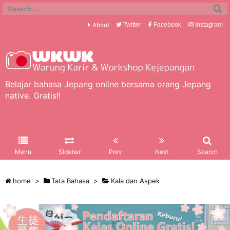
About
Twitter
Facebook
Instagram
Belajar bahasa Jepang online bersama orang Jepang
native. Gratis!!
Menu
Sidebar
Prev
Next
Search
home
>
Tata Bahasa
>
Kala dan Aspek