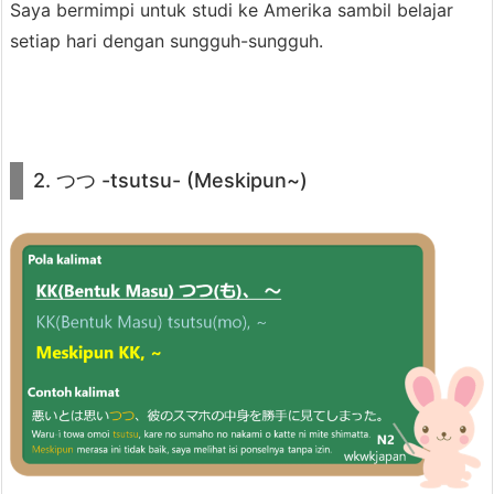
Saya bermimpi untuk studi ke Amerika sambil belajar
4.
setiap hari dengan sungguh-sungguh.
3.
C
o
n
2. つつ -tsutsu- (Meskipun~)
t
o
h
k
a
l
i
m
a
t