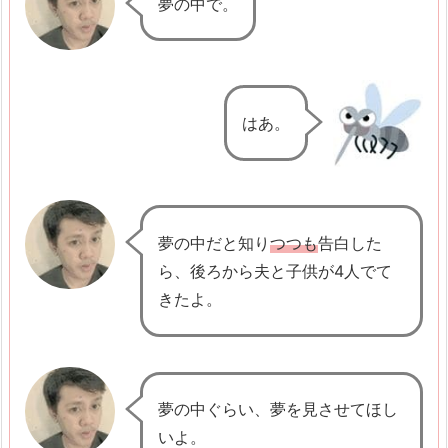
夢の中で。
e
l
a
s
はあ。
a
n
3.
1.
夢の中だと知り
つつも
告白した
つ
ら、後ろから夫と子供が4人でて
つ
きたよ。
-
t
s
u
夢の中ぐらい、夢を見させてほし
t
いよ。
s