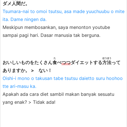
a
ダメ
人間
だ。
n
Tsumara-nai to omoi tsutsu, asa made yuuchuubu o mite
T
ita. Dame ningen da.
s
Meskipun membosankan, saya menonton youtube
u
sampai pagi hari. Dasar manusia tak berguna.
s
u
y
た
ほうほう
おいしいものをたくさん
食
べ
つつ
ダイエットする
方法
って
a
ありますか。 > ない！
n
Oishi-i mono o takusan tabe tsutsu daietto suru hoohoo
g
tte ari-masu ka.
L
Apakah ada cara diet sambil makan banyak sesuatu
a
yang enak? > Tidak ada!
i
n
6.