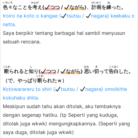
t
いろいろ
かんが
けいかく
ね
色々
なことを
考
え{
つつ
/
ながら
}、
計画
を
練
った。
s
Iroiro na koto o kangae {
tsutsu /
nagara} keekaku o
u
netta.
a
Saya berpikir tentang berbagai hal sambil menyusun
r
sebuah rencana.
u
ことわ
し
おも
き
こくはく
断
られると
知
り{
つつ
/
ながら
}
思
い
切
って
告白
した。
ことわ
（で、やっぱり
断
られたｗ）
Kotowarareru to shiri {
tsutsu /
nagara} omoikitte
kokuhaku shita.
Meskipun sudah tahu akan ditolak, aku tembaknya
dengan segenap hatiku. (tp Seperti yang kuduga,
ditolak juga wkwk) mengungkapkannya. (Seperti yang
saya duga, ditolak juga wkwk)