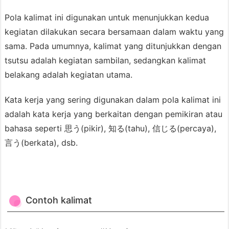
a
Pola kalimat ini digunakan untuk menunjukkan kedua
t
kegiatan dilakukan secara bersamaan dalam waktu yang
4.
sama. Pada umumnya, kalimat yang ditunjukkan dengan
2.
tsutsu adalah kegiatan sambilan, sedangkan kalimat
つ
belakang adalah kegiatan utama.
つ
-
Kata kerja yang sering digunakan dalam pola kalimat ini
t
adalah kata kerja yang berkaitan dengan pemikiran atau
s
bahasa seperti 思う(pikir), 知る(tahu), 信じる(percaya),
u
言う(berkata), dsb.
t
s
u
-
Contoh kalimat
(M
e