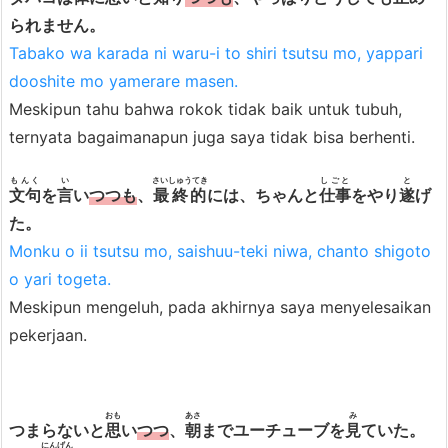
1.
られません。
C
Tabako wa karada ni waru-i to shiri tsutsu mo, yappari
o
dooshite mo yamerare masen.
n
Meskipun tahu bahwa rokok tidak baik untuk tubuh,
t
ternyata bagaimanapun juga saya tidak bisa berhenti.
o
h
もんく
い
さいしゅうてき
しごと
と
文句
を
言
い
つつも
、
最終的
には、ちゃんと
仕事
をやり
遂
げ
6.
た。
P
Monku o ii tsutsu mo, saishuu-teki niwa, chanto shigoto
e
o yari togeta.
n
Meskipun mengeluh, pada akhirnya saya menyelesaikan
g
pekerjaan.
g
u
n
おも
あさ
み
a
つまらないと
思
い
つつ
、
朝
までユーチューブを
見
ていた。
にんげん