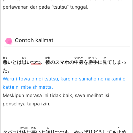
T
perlawanan daripada “tsutsu” tunggal.
s
u
t
s
Contoh kalimat
u
d
a
わる
おも
かれ
なかみ
かって
み
悪
いとは
思
い
つつ
、
彼
のスマホの
中身
を
勝手
に
見
てしまっ
n
た。
N
Waru-i towa omoi tsutsu, kare no sumaho no nakami o
a
katte ni mite shimatta.
g
Meskipun merasa ini tidak baik, saya melihat isi
a
ponselnya tanpa izin.
r
a
5.
からだ
わる
し
や
タバコは
体
に
悪
いと
知
り
つつも
、やっぱりどうしても
止
め