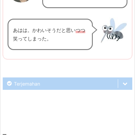
u
-
(S
あはは。かわいそうだと思い
つつ
a
笑ってしまった。
m
b
i
l
~)
Terjemahan
3.
1.
P
Kemarin aku kencan sama Yui-loh.
o
l
a
K