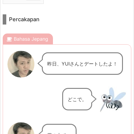
1.
P
Percakapan
e
r
c
Bahasa Jepang
a
k
昨日、YUIさんとデートしたよ！
a
p
a
n
2.
どこで。
P
e
n
j