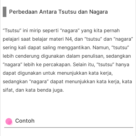
1.
Perbedaan Antara Tsutsu dan Nagara
K
K
(B
“Tsutsu” ini mirip seperti “nagara” yang kita pernah
e
pelajari saat belajar materi N4, dan “tsutsu” dan “nagara”
n
sering kali dapat saling menggantikan. Namun, “tsutsu”
t
lebih cenderung digunakan dalam penulisan, sedangkan
u
“nagara” lebih ke percakapan. Selain itu, “tsutsu” hanya
k
dapat digunakan untuk menunjukkan kata kerja,
M
sedangkan “nagara” dapat menunjukkan kata kerja, kata
a
sifat, dan kata benda juga.
s
u)
t
Contoh
s
u