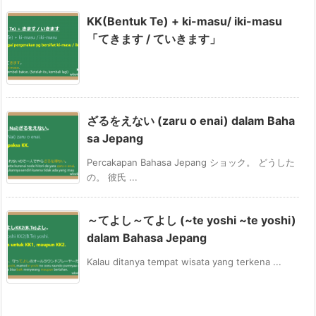
KK(Bentuk Te) + ki-masu/ iki-masu
「てきます / ていきます」
ざるをえない (zaru o enai) dalam Baha
sa Jepang
Percakapan Bahasa Jepang ショック。 どうした
の。 彼氏 ...
～てよし～てよし (~te yoshi ~te yoshi)
dalam Bahasa Jepang
Kalau ditanya tempat wisata yang terkena ...