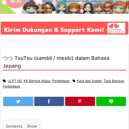
つつ TsuTsu (sambil / meski) dalam Bahasa
Jepang
JLPT N2
,
KK.Bentuk Masu
,
Perbedaan
Kala dan Aspek
,
Tata Bahasa
,
Perbedaan
Contents