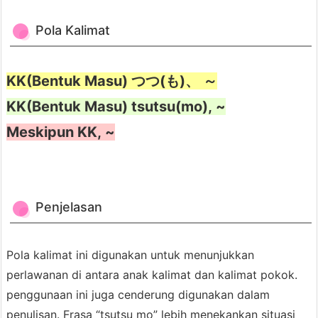
5.
P
Pola Kalimat
e
r
KK(Bentuk Masu) つつ(も)、 ～
b
e
KK(Bentuk Masu) tsutsu(mo), ~
d
Meskipun KK, ~
a
a
n
A
Penjelasan
n
t
Pola kalimat ini digunakan untuk menunjukkan
a
perlawanan di antara anak kalimat dan kalimat pokok.
r
penggunaan ini juga cenderung digunakan dalam
a
penulisan. Frasa “tsutsu mo” lebih menekankan situasi