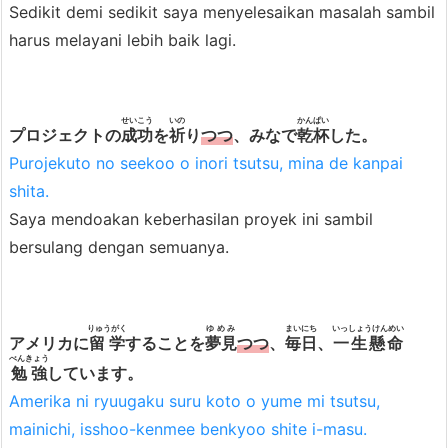
Sedikit demi sedikit saya menyelesaikan masalah sambil
i
harus melayani lebih baik lagi.
m
a
t
せいこう
いの
かんぱい
4.
プロジェクトの
成功
を
祈
り
つつ
、みなで
乾杯
した。
2.
Purojekuto no seekoo o inori tsutsu, mina de kanpai
P
shita.
e
Saya mendoakan keberhasilan proyek ini sambil
n
bersulang dengan semuanya.
j
e
l
りゅうがく
ゆめみ
まいにち
いっしょうけんめい
アメリカに
留学
することを
夢見
つつ
、
毎日
、
一生懸命
a
べんきょう
勉強
しています。
s
Amerika ni ryuugaku suru koto o yume mi tsutsu,
a
mainichi, isshoo-kenmee benkyoo shite i-masu.
n