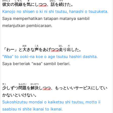
かのじょ
しせん
き
はなし
つづ
s
彼女
の
視線
を
気
にし
つつ
、
話
を
続
けた。
k
Kanojo no shisen o ki ni shi tsutsu, hanashi o tsuzuketa.
i
Saya memperhatikan tatapan matanya sambil
p
melanjutkan pembicaraan.
u
n
~)
おお
こえ
はし
だ
「わー」と
大
きな
声
をあげ
つつ
走
り
出
した。
4.
“Waa” to ooki-na koe o age tsutsu hashiri dashita.
1.
Saya berteriak “waa” sambil berlari.
P
o
l
すこ
もんだい
かいけつ
少
しずつ
問題
を
解決
し
つつ
、もっといいサービスにしてい
a
かないといけない。
K
Sukoshizutsu mondai o kaiketsu shi tsutsu, motto ii
a
saabisu ni shite ikanai to ikenai.
l