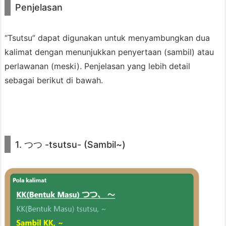
Penjelasan
Di mana?
a
l
“Tsutsu” dapat digunakan untuk menyambungkan dua
i
kalimat dengan menunjukkan penyertaan (sambil) atau
m
perlawanan (meski). Penjelasan yang lebih detail
Di dalam mimpi.
a
sebagai berikut di bawah.
t
3.
2.
Hah.
P
e
1. つつ -tsutsu- (Sambil~)
n
j
Meskipun
tahu itu dalam mimpi, aku
e
tembak dia, Nah pas saat itulah
l
suami dan 4 anaknya muncul dari
a
belakang…