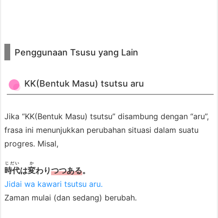
Penggunaan Tsusu yang Lain
KK(Bentuk Masu) tsutsu aru
Jika “KK(Bentuk Masu) tsutsu” disambung dengan “aru”,
frasa ini menunjukkan perubahan situasi dalam suatu
progres. Misal,
じだい
か
時代
は
変
わり
つつある
。
Jidai wa kawari tsutsu aru.
Zaman mulai (dan sedang) berubah.