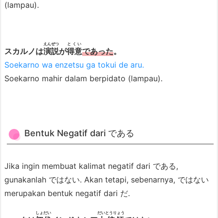
(lampau).
i
f
a
t
えんぜつ
とくい
スカルノは
演説
が
得意
であった
。
-
Soekarno wa enzetsu ga tokui de aru.
N
Soekarno mahir dalam berpidato (lampau).
a
+
で
あ
Bentuk Negatif dari である
る
4.
Jika ingin membuat kalimat negatif dari である,
3.
gunakanlah ではない. Akan tetapi, sebenarnya, ではない
K
merupakan bentuk negatif dari だ.
a
t
しょだい
だいとうりょう