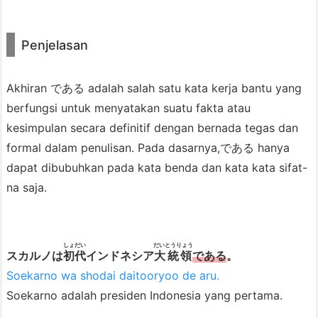
で
Tokoh utamanya seekor kucing,
あ
Penjelasan
kisahnya mengkritisi dan mengamati
る
dunia manusia dari sudut pandang
3.
Akhiran である adalah salah satu kata kerja bantu yang
seekor kucing, seru loh.
3.
berfungsi untuk menyatakan suatu fakta atau
P
kesimpulan secara definitif dengan bernada tegas dan
e
formal dalam penulisan. Pada dasarnya,である hanya
r
dapat dibubuhkan pada kata benda dan kata kata sifat-
Inbox san kawai de aru.
b
na saja.
e
d
a
Hampir benar, tapi nggak tepat. “de
しょだい
だいとうりょう
スカルノは
初代
インドネシア
大統領
である
。
a
aru” bisa dipake sama kata benda
Soekarno wa shodai daitooryoo de aru.
n
atau kata sifat-na aja. Terus, bukan
Soekarno adalah presiden Indonesia yang pertama.
A
“kawai” tapi “kawaii” ya.
n