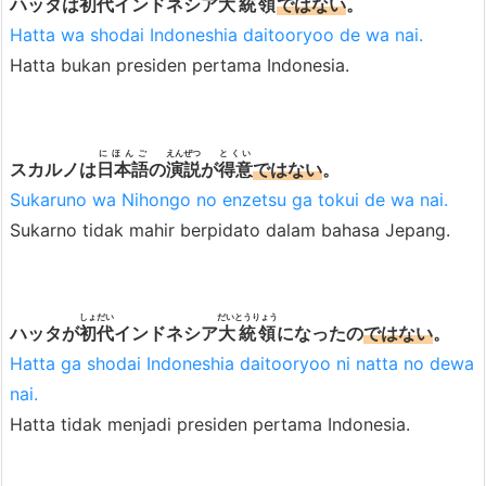
ハッタは
初代
インドネシア
大統領
ではない
。
a
Hatta wa shodai Indoneshia daitooryoo de wa nai.
K
Hatta bukan presiden pertama Indonesia.
e
r
j
にほんご
えんぜつ
とくい
a
スカルノは
日本語
の
演説
が
得意
ではない
。
/
Sukaruno wa Nihongo no enzetsu ga tokui de wa nai.
K
Sukarno tidak mahir berpidato dalam bahasa Jepang.
a
t
a
しょだい
だいとうりょう
ハッタが
初代
インドネシア
大統領
になったの
ではない
。
S
Hatta ga shodai Indoneshia daitooryoo ni natta no dewa
i
nai.
f
Hatta tidak menjadi presiden pertama Indonesia.
a
t