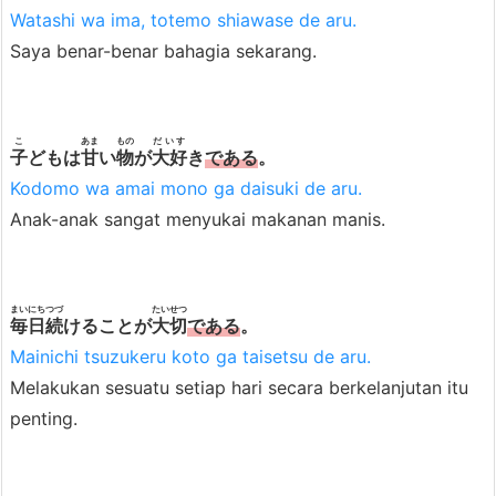
Watashi wa ima, totemo shiawase de aru.
調
Saya benar-benar bahagia sekarang.
a
t
a
こ
あま
もの
だいす
u
子
どもは
甘
い
物
が
大好
き
である
。
で
Kodomo wa amai mono ga daisuki de aru.
あ
Anak-anak sangat menyukai makanan manis.
る
体
(B
まいにち
つづ
たいせつ
毎日
続
けることが
大切
である
。
e
Mainichi tsuzukeru koto ga taisetsu de aru.
n
Melakukan sesuatu setiap hari secara berkelanjutan itu
t
penting.
u
k
D