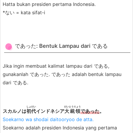
B
Hatta bukan presiden pertama Indonesia.
e
*ない = kata sifat-i
n
d
a
+
であった: Bentuk Lampau dari である
で
あ
Jika ingin membuat kalimat lampau dari である,
る
gunakanlah であった. であった adalah bentuk lampau
4.
dari である.
2.
K
a
しょだい
だいとうりょう
スカルノは
初代
インドネシア
大統領
であった
。
t
Soekarno wa shodai daitooryoo de atta.
a
Soekarno adalah presiden Indonesia yang pertama
S