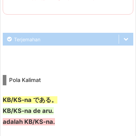
e
n
t
u
Terjemahan
k
N
e
Sudah pernah baca novel “Saya
g
Seekor Kucing” karya Natsume
a
Pola Kalimat
Soseki?
t
i
KB/KS-na である。
f
d
KB/KS-na de aru.
Belum pernah, kenapa?
a
adalah KB/KS-na.
r
i