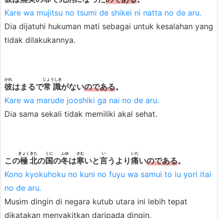
Kare wa mujitsu no tsumi de shikei ni natta no de aru.
Dia dijatuhi hukuman mati sebagai untuk kesalahan yang
tidak dilakukannya.
かれ
じょうしき
彼
はまるで
常識
がない
のである
。
Kare wa marude jooshiki ga nai no de aru.
Dia sama sekali tidak memiliki akal sehat.
きょく
きた
くに
ふゆ
さむ
い
いた
この
極
北
の
国
の
冬
は
寒
いと
言
うより
痛
い
のである
。
Kono kyokuhoku no kuni no fuyu wa samui to iu yori itai
no de aru.
Musim dingin di negara kutub utara ini lebih tepat
dikatakan menyakitkan daripada dingin.