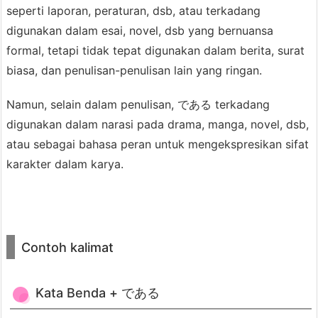
seperti laporan, peraturan, dsb, atau terkadang
a
digunakan dalam esai, novel, dsb yang bernuansa
s
formal, tetapi tidak tepat digunakan dalam berita, surat
a
biasa, dan penulisan-penulisan lain yang ringan.
J
e
Namun, selain dalam penulisan, である terkadang
p
digunakan dalam narasi pada drama, manga, novel, dsb,
a
atau sebagai bahasa peran untuk mengekspresikan sifat
n
karakter dalam karya.
g
5.
1.
敬
Contoh kalimat
体
d
Kata Benda + である
a
n