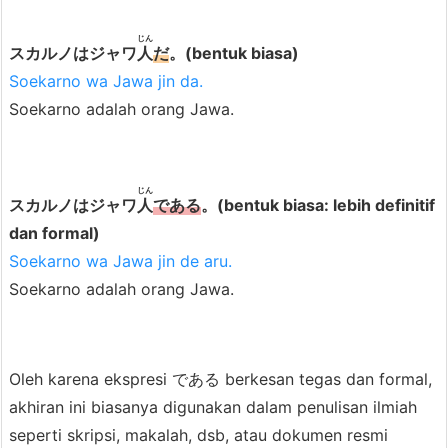
y
じん
a
スカルノはジャワ
人
だ
。(bentuk biasa)
B
Soekarno wa Jawa jin da.
e
Soekarno adalah orang Jawa.
n
t
u
じん
スカルノはジャワ
人
である
。(bentuk biasa: lebih definitif
k
dan formal)
d
Soekarno wa Jawa jin de aru.
a
Soekarno adalah orang Jawa.
l
a
m
Oleh karena ekspresi である berkesan tegas dan formal,
B
akhiran ini biasanya digunakan dalam penulisan ilmiah
a
seperti skripsi, makalah, dsb, atau dokumen resmi
h