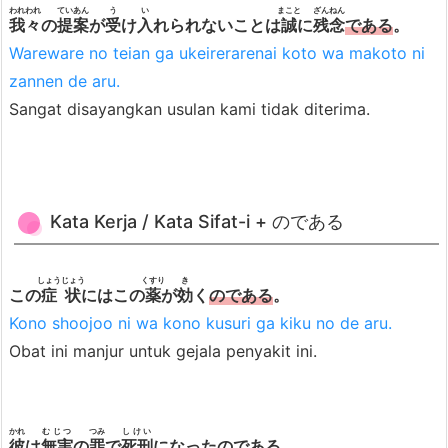
われわれ
ていあん
う
い
まこと
ざんねん
我々
の
提案
が
受
け
入
れられないことは
誠
に
残念
である
。
e
Wareware no teian ga ukeirerarenai koto wa makoto ni
a
zannen de aru.
r
Sangat disayangkan usulan kami tidak diterima.
u)
Kata Kerja / Kata Sifat-i + のである
しょうじょう
くすり
き
この
症状
にはこの
薬
が
効
く
のである
。
Kono shoojoo ni wa kono kusuri ga kiku no de aru.
Obat ini manjur untuk gejala penyakit ini.
かれ
むじつ
つみ
しけい
彼
は
無実
の
罪
で
死刑
になった
のである
。