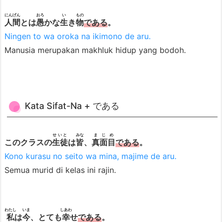
b
にんげん
おろ
い
もの
人間
とは
愚
かな
生
き
物
である
。
e
Ningen to wa oroka na ikimono de aru.
n
Manusia merupakan makhluk hidup yang bodoh.
t
u
k
b
Kata Sifat-Na + である
i
a
s
せいと
みな
まじめ
このクラスの
生徒
は
皆
、
真面目
である
。
a)
Kono kurasu no seito wa mina, majime de aru.
5.
Semua murid di kelas ini rajin.
2.
で
あ
わたし
いま
しあわ
私
は
今
、とても
幸
せ
である
。
る