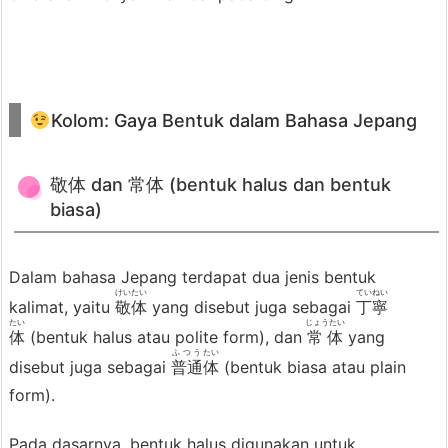
Kolom: Gaya Bentuk dalam Bahasa Jepang
敬体 dan 常体 (bentuk halus dan bentuk
biasa)
Dalam bahasa Jepang terdapat dua jenis bentuk
けいたい
ていねい
kalimat, yaitu
敬体
yang disebut juga sebagai
丁寧
たい
じょうたい
体
(bentuk halus atau polite form), dan
常体
yang
ふつう
たい
disebut juga sebagai
普通
体
(bentuk biasa atau plain
form).
Pada dasarnya, bentuk halus digunakan untuk