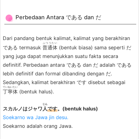
-
i
Perbedaan Antara である dan だ
+
の
Dari pandang bentuk kalimat, kalimat yang berakhiran
で
ふつうたい
である termasuk
普通体
(bentuk biasa) sama seperti だ
あ
yang juga dapat menunjukkan suatu fakta secara
る
definitif. Perbedaan antara である dan だ adalah である
5.
lebih definitif dan formal dibanding dengan だ.
Sedangkan, kalimat berakhiran です disebut sebagai
K
ていねいたい
丁寧体
(bentuk halus).
o
l
じん
スカルノはジャワ
人
です
。(bentuk halus)
o
Soekarno wa Jawa jin desu.
m:
Soekarno adalah orang Jawa.
G
a