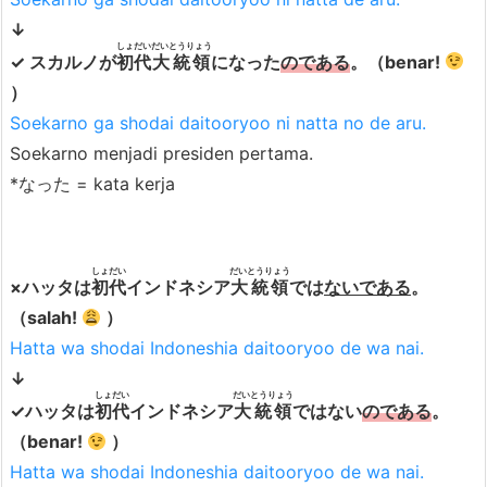
t
coba nulis novel berjudul “wagahai
↓
o
wa wkwkjapan no aidoru de aru”.
しょだい
だいとうりょう
✓ スカルノが
初代
大統領
になった
のである
。（benar!
h
）
k
Soekarno ga shodai daitooryoo ni natta no de aru.
a
Soekarno menjadi presiden pertama.
l
*なった = kata kerja
i
m
a
しょだい
だいとうりょう
t
×ハッタは
初代
インドネシア
大統領
では
ないである
。
4.
（salah!
）
1.
Hatta wa shodai Indoneshia daitooryoo de wa nai.
K
↓
しょだい
だいとうりょう
a
✓ハッタは
初代
インドネシア
大統領
ではない
のである
。
t
（benar!
）
a
Hatta wa shodai Indoneshia daitooryoo de wa nai.