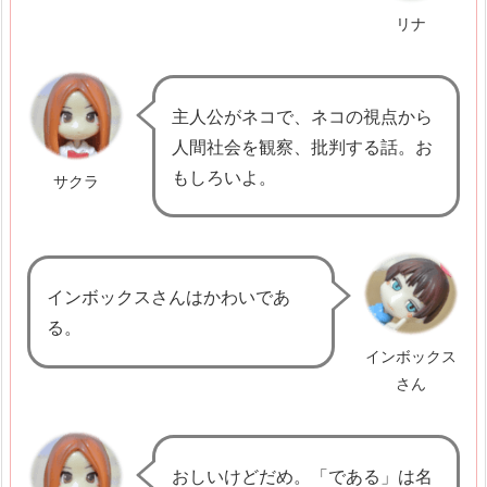
l
リナ
a
K
a
主人公がネコで、ネコの視点から
l
人間社会を観察、批判する話。お
i
もしろいよ。
サクラ
m
a
t
3.
インボックスさんはかわいであ
P
る。
e
インボックス
n
さん
j
e
l
おしいけどだめ。「である」は名