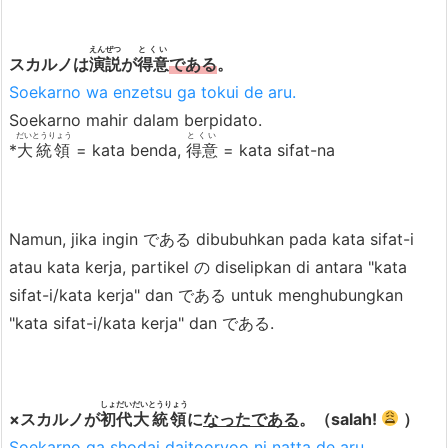
t
えんぜつ
とくい
a
スカルノは
演説
が
得意
である
。
r
Soekarno wa enzetsu ga tokui de aru.
Inbox san wa wkwkjapan no aidoru
a
Soekarno mahir dalam berpidato.
de aru.
で
だいとうりょう
とくい
*
大統領
= kata benda,
得意
= kata sifat-na
あ
る
d
Kalau itu Ok. Tapi sebenarnya “de
Namun, jika ingin である dibubuhkan pada kata sifat-i
a
aru” tuh bahasa tulis yang umumnya
atau kata kerja, partikel の diselipkan di antara "kata
n
hanya bisa dipake untuk karya tulis
sifat-i/kata kerja" dan である untuk menghubungkan
だ
atau penulisan formal lainnya aja.
"kata sifat-i/kata kerja" dan である.
4.
C
o
しょだい
だいとうりょう
×スカルノが
初代
大統領
に
なったである
。（salah!
）
n
Baiiik, kalo gitu sekarang aku juga
Soekarno ga shodai daitooryoo ni natta de aru.