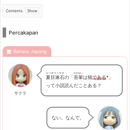
Contents
1.
P
Percakapan
e
r
c
Bahasa Jepang
a
k
なつめそうせき
わがはい
a
夏目漱石
の「
吾輩
は猫
である
*」
p
って小説読んだことある？
a
サクラ
n
2.
P
ない。なんで。
o