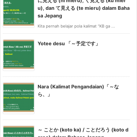
に見える (ni mieru), く見える (ku mier
u), dan て見える (te mieru) dalam Baha
sa Jepang
Kita pernah belajar pola kalimat “KB ga ...
Yotee desu 「～予定です」
Nara (Kalimat Pengandaian)「～な
ら、」
～ ことか (koto ka) / ことだろう (koto d