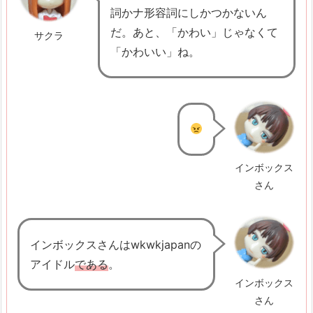
a
詞かナ形容詞にしかつかないん
s
だ。あと、「かわい」じゃなくて
サクラ
a
「かわいい」ね。
n
3.
1.
で
あ
インボックス
っ
さん
た:
B
e
インボックスさんはwkwkjapanの
n
アイドル
である
。
t
インボックス
u
さん
k