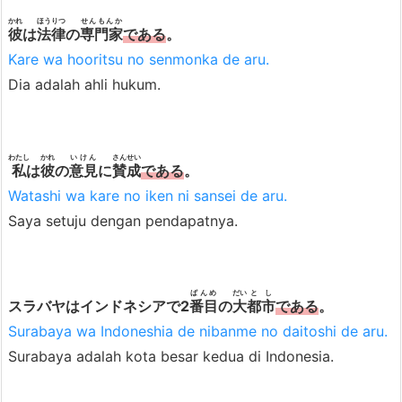
常
かれ
ほうりつ
せんもんか
彼
は
法律
の
専門家
である
。
体
Kare wa hooritsu no senmonka de aru.
(b
Dia adalah ahli hukum.
e
n
t
わたし
かれ
いけん
さんせい
私
は
彼
の
意見
に
賛成
である
。
u
Watashi wa kare no iken ni sansei de aru.
k
Saya setuju dengan pendapatnya.
h
a
l
ばんめ
だい
とし
u
スラバヤはインドネシアで2
番目
の
大
都市
である
。
s
Surabaya wa Indoneshia de nibanme no daitoshi de aru.
d
Surabaya adalah kota besar kedua di Indonesia.
a
n