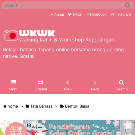
About
Twitter
Facebook
Instagram
Belajar bahasa Jepang online bersama orang Jepang
native. Gratis!!
Menu
Sidebar
Prev
Next
Search
home
>
Tata Bahasa
>
Bentuk Biasa