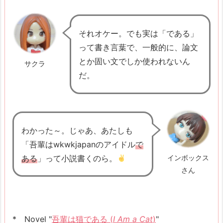
L
a
それオケー。でも実は「である」
m
って書き言葉で、一般的に、論文
p
とか固い文でしか使われないん
サクラ
a
だ。
u
d
a
r
わかった～。じゃあ、あたしも
i
「吾輩はwkwkjapanのアイドル
で
で
ある
」って小説書くのら。
インボックス
あ
さん
る
3.
2.
* Novel "
吾輩は猫である (
I Am a Cat
)
"
B