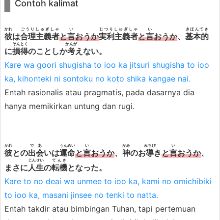
Contoh kalimat
かれ
ごうりしゅぎしゃ
い
じつりしゅぎしゃ
い
きほんてき
彼
は
合理主義者
と
言
おうか
実利主義者
と
言
おうか
、
基本的
そんとく
かんが
に
損得
のことしか
考
えない。
Kare wa goori shugisha to ioo ka jitsuri shugisha to ioo
ka, kihonteki ni sontoku no koto shika kangae nai.
Entah rasionalis atau pragmatis, pada dasarnya dia
hanya memikirkan untung dan rugi.
かれ
であ
うんめい
い
かみ
みちび
い
彼
との
出会
いは
運命
と
言
おうか
、
神
のお
導
き
と
言
おうか
、
じんせい
てんき
まさに
人生
の
転機
となった。
Kare to no deai wa unmee to ioo ka, kami no omichibiki
to ioo ka, masani jinsee no tenki to natta.
Entah takdir atau bimbingan Tuhan, tapi pertemuan