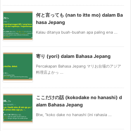
何と言っても (nan to itte mo) dalam Ba
hasa Jepang
Kalau ditanya buah-buahan apa paling ena ...
寄り (yori) dalam Bahasa Jepang
Percakapan Bahasa Jepang マリお台場のアジア
料理店よかっ ...
ここだけの話 (kokodake no hanashi) d
alam Bahasa Jepang
Btw, “koko dake no hanashi (ini rahasia ...