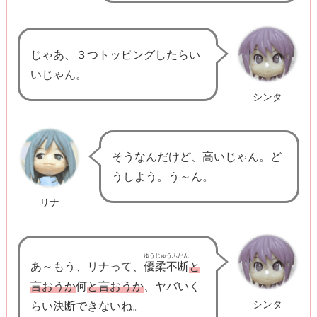
n
t
o
じゃあ、３つトッピングしたらい
h
いじゃん。
k
シンタ
a
l
i
そうなんだけど、高いじゃん。ど
m
うしよう。う～ん。
a
t
リナ
ゆうじゅうふだん
あ～もう、リナって、
優柔不断
と
言おうか
何
と言おうか
、ヤバいく
シンタ
らい決断できないね。