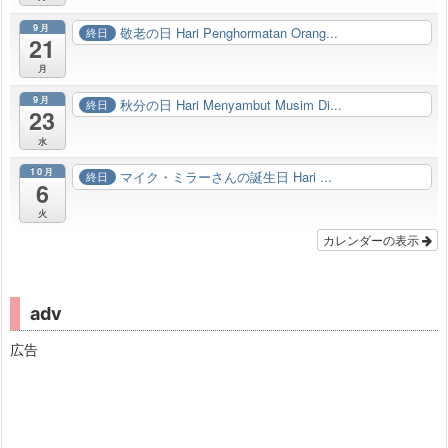
9月
敬老の日 Hari Penghormatan Orang...
終日
21
月
9月
秋分の日 Hari Menyambut Musim Di...
終日
23
水
10月
マイク・ミラーさんの誕生日 Hari ...
終日
6
火
カレンダーの表示
adv
広告