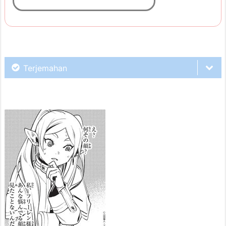
Terjemahan
Hmm...
Rina?
Hmm... Tunggu bentar.