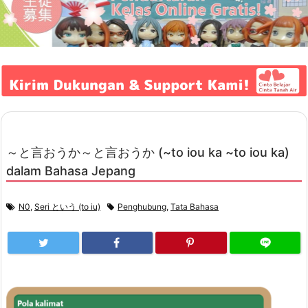
～と言おうか～と言おうか (~to iou ka ~to iou ka)
dalam Bahasa Jepang
N0
,
Seri という (to iu)
Penghubung
,
Tata Bahasa