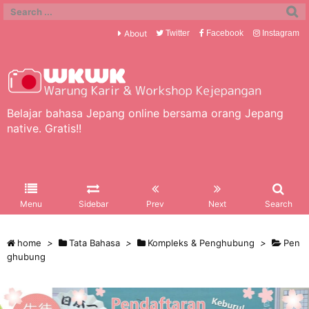
About
Twitter
Facebook
Instagram
Belajar bahasa Jepang online bersama orang Jepang
native. Gratis!!
Menu
Sidebar
Prev
Next
Search
home
>
Tata Bahasa
>
Kompleks & Penghubung
>
Pen
ghubung