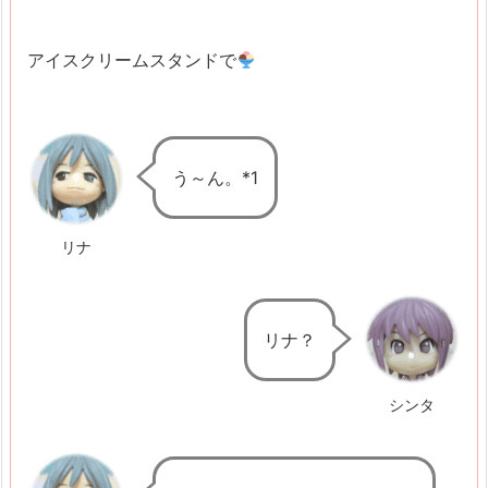
k
a
アイスクリームスタンドで
p
a
n
2.
う～ん。*1
P
o
リナ
l
a
K
リナ？
a
l
シンタ
i
m
a