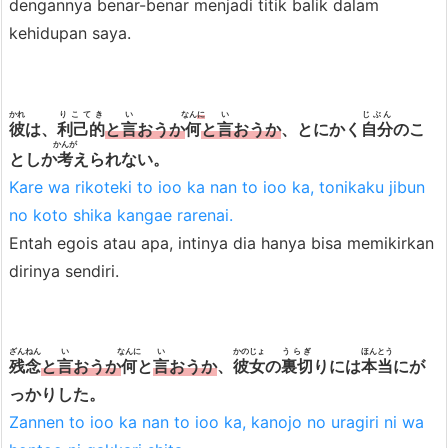
dengannya benar-benar menjadi titik balik dalam
kehidupan saya.
かれ
りこてき
い
なん
に
い
じぶん
彼
は、
利己的
と
言
おうか
何
と
言
おうか
、とにかく
自分
のこ
かんが
としか
考
えられない。
Kare wa rikoteki to ioo ka nan to ioo ka, tonikaku jibun
no koto shika kangae rarenai.
Entah egois atau apa, intinya dia hanya bisa memikirkan
dirinya sendiri.
ざんねん
い
なんに
い
かのじょ
うらぎ
ほんとう
残念
と
言
おうか
何
と
言
おうか
、
彼女
の
裏切
りには
本当
にが
っかりした。
Zannen to ioo ka nan to ioo ka, kanojo no uragiri ni wa