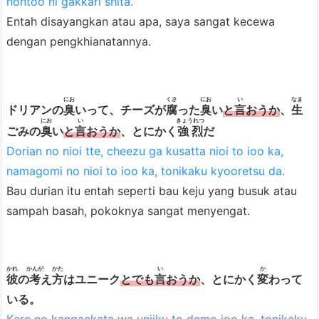
hontoo ni gakkari shita.
Entah disayangkan atau apa, saya sangat kecewa
dengan pengkhianatannya.
にお
くさ
にお
い
なま
ドリアンの
臭
いって、チーズが
腐
った
臭
い
と
言
おうか
、
生
にお
い
きょうれつ
ごみの
臭
い
と
言
おうか
、とにかく
強烈
だ
Dorian no nioi tte, cheezu ga kusatta nioi to ioo ka,
namagomi no nioi to ioo ka, tonikaku kyooretsu da.
Bau durian itu entah seperti bau keju yang busuk atau
sampah basah, pokoknya sangat menyengat.
かれ
かんが
かた
い
か
彼
の
考
え
方
はユニーク
とでも
言
おうか
、とにかく
変
わって
いる。
Kare no kangaekata wa uniiku to demo ioo ka, tonikaku