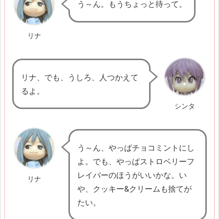
う～ん。もうちょっと待って。
t
3.
リナ
P
e
n
リナ、でも、うしろ、人つかえて
j
るよ。
e
シンタ
l
a
s
う～ん、やっぱチョコミントにし
a
よ。でも、やっぱストロベリーフ
n
レイバーのほうがいいかな。い
4.
リナ
や、クッキー&クリームも捨てが
C
たい。
o