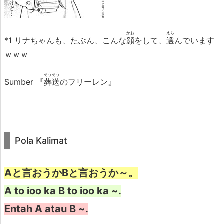
かお
えら
*1 リナちゃんも、たぶん、こんな
顔
をして、
選
んでいます
Rina, tapi, di belakang udah banyak
ｗｗｗ
yang ngantre, loh.
そうそう
Sumber 『
葬送
のフリーレン』
Hmm... Kayaknya choco mint aja,
deh. Tapi, apa rasa stroberi aja, ya?
Pola Kalimat
Nggak, cookie and cream juga
sayang banget kalau dilewatin.
Aと言おうかBと言おうか～。
A to ioo ka B to ioo ka ~.
Entah A atau B ~.
Kalau gitu, 3 topping aja sekalian.