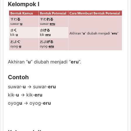
n
Kelompok I
s
i
a
l
5.
2.
K
Akhiran “
u
” diubah menjadi “
eru
”.
o
n
Contoh
j
suwar-
u
→ suwar-
eru
u
kik-
u
→ kik-
eru
g
oyog
u
→ oyog-
eru
a
s
i