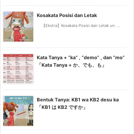
A:
Kosakata Posisi dan Letak
B:
【Ekstra】Kosakata Posisi dan Letak un ...
2) kinoo nan kiro hashi-ri mashita ka? → 42.195km
A:
B:
Kata Tanya + “ka” , “demo” , dan “mo”
3) Itsu Amerika ni iki-masu ka? → rainen
「Kata Tanya + か、でも、も」
A:
B:
4) Doko de tabako o sui-masu ka? → kitsuenjo
Bentuk Tanya: KB1 wa KB2 desu ka
A:
「KB1 は KB2 ですか」
B:
5) Dono tokee o kai-masu ka? → ano tokee
A: