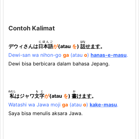
Contoh Kalimat
にほんご
はな
デウィさんは
日本語
が
(atau
を
)
話
せます
。
Dewi-san wa nihon-go
ga
(atau
o
)
hanas-e-masu
.
Dewi bisa berbicara dalam bahasa Jepang.
わたし
もじ
か
私
はジャワ
文字
が
(atau
を
)
書
けます
。
Watashi wa Jawa moji
ga
(atau
o
)
kake-masu
.
Saya bisa menulis aksara Jawa.