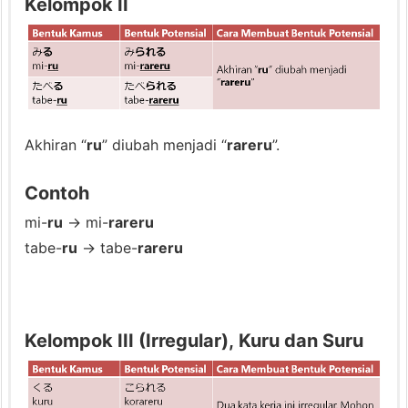
Kelompok II
(P
e
r
u
b
a
Akhiran “
ru
” diubah menjadi “
rareru
”.
h
a
Contoh
n
mi-
ru
→ mi-
rareru
B
tabe-
ru
→ tabe-
rareru
e
n
t
Kelompok III (Irregular), Kuru dan Suru
u
k
K