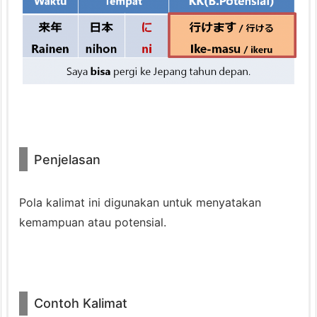
l
a
s
a
n
3.
C
o
Penjelasan
n
t
Pola kalimat ini digunakan untuk menyatakan
o
kemampuan atau potensial.
h
K
a
l
Contoh Kalimat
i