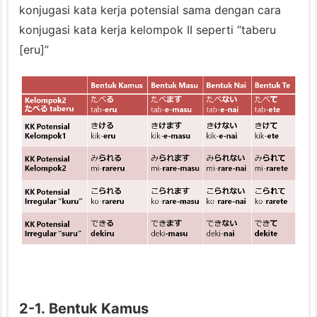
l)
konjugasi kata kerja potensial sama dengan cara
6.
konjugasi kata kerja kelompok II seperti “taberu
3.
[eru]”
P
e
n
g
g
u
n
a
a
n
P
e
n
2-1. Bentuk Kamus