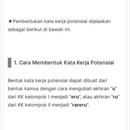
t
u
k
★Pembentukan kata kerja potensial dijelaskan
K
sebagai berikut di bawah ini.
a
t
a
K
1. Cara Membentuk Kata Kerja Potensial
e
r
Bentuk kata kerja potensial dapat dibuat dari
j
bentuk kamus dengan cara mengubah akhiran “
u
”
a
dari KK kelompok I menjadi “
eru
”, atau akhiran “
ru
”
P
dari KK kelompok II menjadi “
rareru
”.
o
t
e