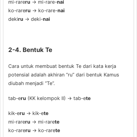
mi-rare
ru
→ mi-rare-
nai
o
ko-rare
ru
→ ko-rare-
nai
t
deki
ru
→ deki-
nai
e
n
s
i
2-4. Bentuk Te
a
l
Cara untuk membuat bentuk Te dari kata kerja
potensial adalah akhiran “ru” dari bentuk Kamus
diubah menjadi “Te”.
tab-e
ru
(KK kelompok II) → tab-e
te
kik-e
ru
→ kik-e
te
mi-rare
ru
→ mi-rare
te
ko-rare
ru
→ ko-rare
te