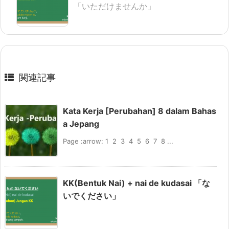
「いただけませんか」
6) Nihon-go de enzetsu shi-masu.
7) Kore-ijoo machi-masen
8) Ashita koko niwa ki-masen.
9) Zenbu tabe-masen deshita.
10) Mokutekichi ni tadori-tsuki-masen- deshita.
関連記事
Kata Kerja [Perubahan] 8 dalam Bahas
4. Ubahlah kalimat tanya berikut ke bentuk
a Jepang
potensial, dan jawablah seperti contoh.
Page :arrow: 1 2 3 4 5 6 7 8 ...
Contoh
Ano warung de nani o tabe-masu ka? → bakso
KK(Bentuk Nai) + nai de kudasai 「な
A: Ano warung de nani ga tabe-rare masu ka?
いでください」
B: Bakso ga tabe-rare masu.
1) Yogyakarta de nani o nomi-masu ka? → kopi joss