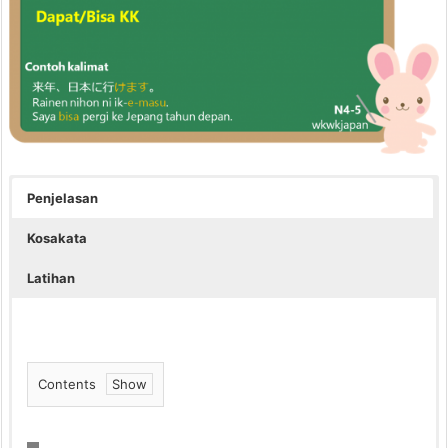
Penjelasan
Kosakata
Latihan
Contents
1.
P