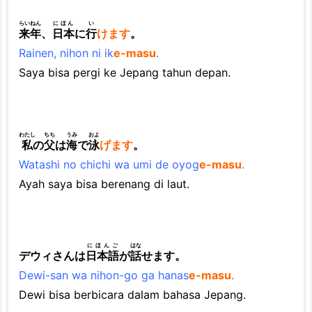
m
らいねん
にほん
い
来年
、
日本
に
行
けます
。
a
Rainen, nihon ni ik
e-masu
.
t
Saya bisa pergi ke Jepang tahun depan.
4.
1.
C
わたし
ちち
うみ
およ
a
私
の
父
は
海
で
泳
げます
。
r
Watashi no chichi wa umi de oyog
e-masu
.
a
Ayah saya bisa berenang di laut.
M
e
m
にほんご
はな
デウィさんは
日本語
が
話
せます。
b
Dewi-san wa nihon-go ga hanas
e-masu
.
e
Dewi bisa berbicara dalam bahasa Jepang.
n