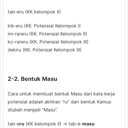
a
n
tab-eru (KK kelompok II)
d
kik-eru (KK. Potensial Kelompok I)
a
mi-rareru (KK. Potensial Kelompok II)
O
ko-rareru (KK. Potensial Kelompok III)
b
dekiru (KK. Potensial Kelompok III)
j
e
k
P
2-2. Bentuk Masu
a
r
Cara untuk membuat bentuk Masu dari kata kerja
t
potensial adalah akhiran “ru” dari bentuk Kamus
i
diubah menjadi “Masu”.
k
e
tab-e
ru
(KK kelompok II) → tab-e-
masu