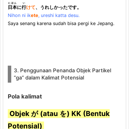
にほん
い
日本
に
行
けて
、うれしかったです。
Nihon ni ik
ete
, ureshi katta desu.
Saya senang karena sudah bisa pergi ke Jepang.
3. Penggunaan Penanda Objek Partikel
“ga” dalam Kalimat Potensial
Pola kalimat
Objek が (atau を) KK (Bentuk
Potensial)