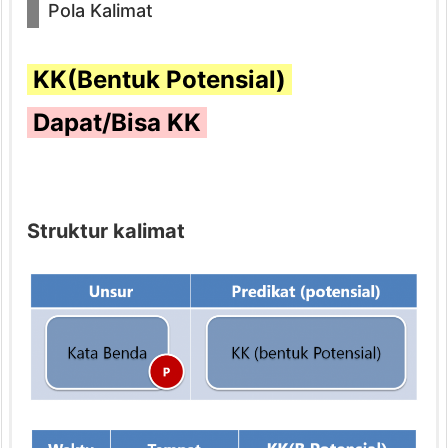
Pola Kalimat
o
l
KK(Bentuk Potensial)
a
K
Dapat/Bisa KK
a
l
i
m
Struktur kalimat
a
t
2.
P
e
n
j
e