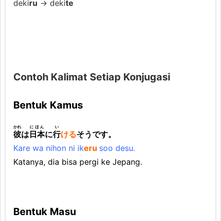
deki
ru
→ deki
te
Contoh Kalimat Setiap Konjugasi
Bentuk Kamus
かれ
にほん
い
彼
は
日本
に
行
ける
そうです
。
Kare wa nihon ni ik
eru
soo desu.
Katanya, dia bisa pergi ke Jepang.
Bentuk Masu