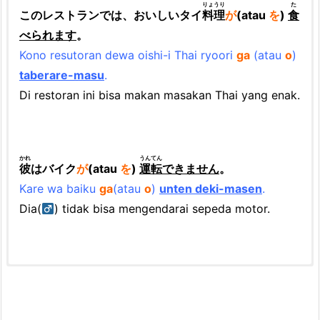
りょうり
た
このレストランでは、おいしいタイ
料理
が
(atau
を
)
食
べられます
。
Kono resutoran dewa oishi-i Thai ryoori
ga
(atau
o
)
taberare-masu
.
Di restoran ini bisa makan masakan Thai yang enak.
かれ
うんてん
彼
はバイク
が
(atau
を
)
運転
できません
。
Kare wa baiku
ga
(atau
o
)
unten deki-masen
.
Dia(
) tidak bisa mengendarai sepeda motor.
moji: aksara
1. Ubahlah empat belas kata kerja berikut ke bentuk