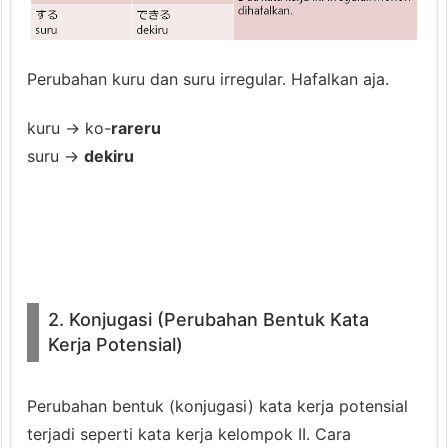
a
t
a
Perubahan kuru dan suru irregular. Hafalkan aja.
K
e
kuru → ko-
rareru
r
suru →
dekiru
j
a
P
o
t
e
2. Konjugasi (Perubahan Bentuk Kata
n
Kerja Potensial)
s
i
Perubahan bentuk (konjugasi) kata kerja potensial
a
terjadi seperti kata kerja kelompok II. Cara