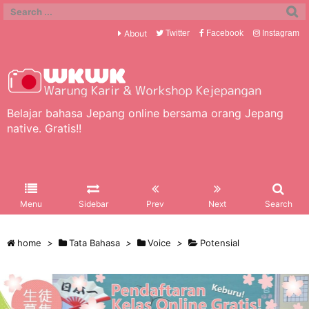
About
Twitter
Facebook
Instagram
Belajar bahasa Jepang online bersama orang Jepang
native. Gratis!!
Menu
Sidebar
Prev
Next
Search
home
>
Tata Bahasa
>
Voice
>
Potensial