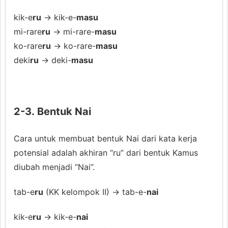
l
kik-e
ru
→ kik-e-
masu
“g
mi-rare
ru
→ mi-rare-
masu
a”
ko-rare
ru
→ ko-rare-
masu
d
deki
ru
→ deki-
masu
a
l
a
m
2-3. Bentuk Nai
K
a
Cara untuk membuat bentuk Nai dari kata kerja
l
potensial adalah akhiran “ru” dari bentuk Kamus
i
diubah menjadi “Nai”.
m
a
tab-e
ru
(KK kelompok II) → tab-e-
nai
t
kik-e
ru
→ kik-e-
nai
P