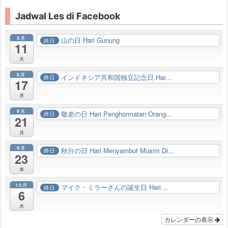
Jadwal Les di Facebook
8月
山の日 Hari Gunung
終日
11
火
8月
インドネシア共和国独立記念日 Har...
終日
17
月
9月
敬老の日 Hari Penghormatan Orang...
終日
21
月
9月
秋分の日 Hari Menyambut Musim Di...
終日
23
水
10月
マイク・ミラーさんの誕生日 Hari ...
終日
6
火
カレンダーの表示