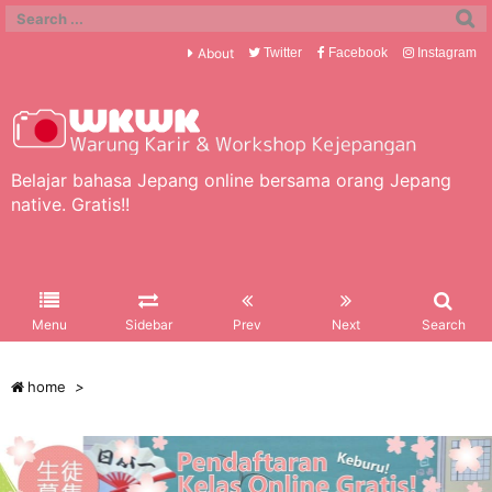
About
Twitter
Facebook
Instagram
Belajar bahasa Jepang online bersama orang Jepang
native. Gratis!!
Menu
Sidebar
Prev
Next
Search
home
>