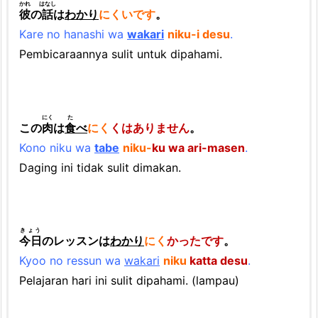
かれ
はなし
彼
の
話
は
わかり
にくいです
。
Kare no hanashi wa
wakari
niku-i desu
.
Pembicaraannya sulit untuk dipahami.
にく
た
この
肉
は
食
べ
にく
くはありません
。
Kono niku wa
tabe
niku-
ku wa ari-masen
.
Daging ini tidak sulit dimakan.
きょう
今日
のレッスンは
わかり
にく
かったです
。
Kyoo no ressun wa
wakari
niku
katta desu
.
Pelajaran hari ini sulit dipahami. (lampau)