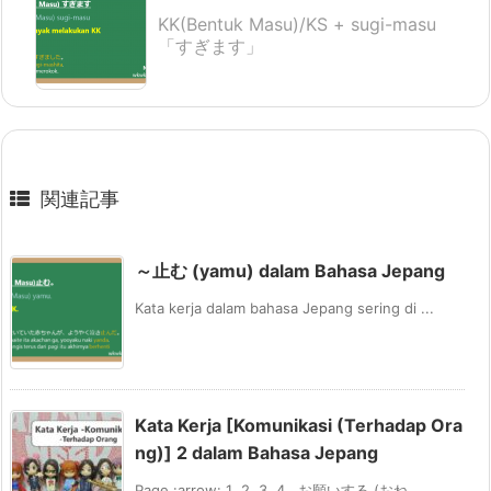
KK(Bentuk Masu)/KS + sugi-masu
「すぎます」
関連記事
～止む (yamu) dalam Bahasa Jepang
Kata kerja dalam bahasa Jepang sering di ...
Kata Kerja [Komunikasi (Terhadap Ora
ng)] 2 dalam Bahasa Jepang
Page :arrow: 1 2 3 4 お願いする (おね ...