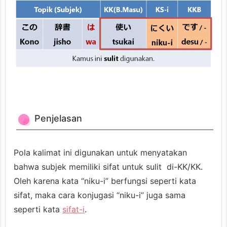
n
t
o
h
K
a
l
i
m
Penjelasan
a
t
Pola kalimat ini digunakan untuk menyatakan
3.
bahwa subjek memiliki sifat untuk sulit di-KK/KK.
S
Oleh karena kata “niku-i” berfungsi seperti kata
e
sifat, maka cara konjugasi “niku-i” juga sama
b
seperti kata
sifat-i
.
a