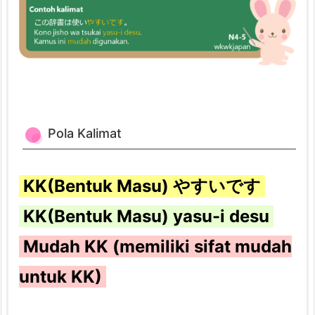
u
k
M
a
s
u)
+
Pola Kalimat
y
a
KK(Bentuk Masu) やすいです
s
u
KK(Bentuk Masu) yasu-i desu
-
Mudah KK (memiliki sifat mudah
i
d
untuk KK)
e
s