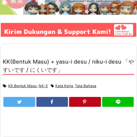
KK(Bentuk Masu) + yasu-i desu / niku-i desu 「や
すいです / にくいです」
KK.Bentuk Masu
,
N4-5
Kata Kerja
,
Tata Bahasa