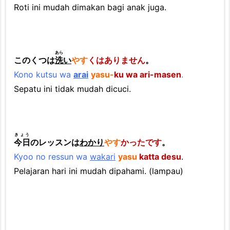
Roti ini mudah dimakan bagi anak juga.
t
u
k
あら
M
このくつは
洗
い
やす
くはありません
。
a
Kono kutsu wa
arai
yasu-
ku wa ari-masen
.
s
Sepatu ini tidak mudah dicuci.
u)
+
n
きょう
今日
のレッスンは
わかり
やす
かったです
。
i
Kyoo no ressun wa
wakari
yasu
katta desu
.
k
Pelajaran hari ini mudah dipahami. (lampau)
u
-
i
d
e