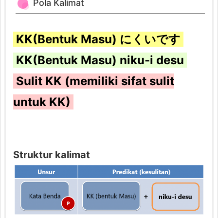
2.
Pola Kalimat
2.
P
KK(Bentuk Masu) にくいです
e
n
KK(Bentuk Masu) niku-i desu
j
Sulit KK (memiliki sifat sulit
e
l
untuk KK)
a
s
a
n
Struktur kalimat
2.
3.
C
o