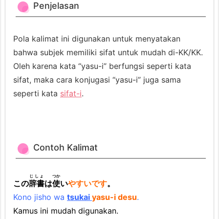
Penjelasan
P
e
n
Pola kalimat ini digunakan untuk menyatakan
j
bahwa subjek memiliki sifat untuk mudah di-KK/KK.
e
Oleh karena kata “yasu-i” berfungsi seperti kata
l
sifat, maka cara konjugasi “yasu-i” juga sama
a
seperti kata
sifat-i
.
s
a
n
1.
Contoh Kalimat
3.
C
じしょ
つか
この
辞書
は
使
い
やすいです
。
o
Kono jisho wa
tsukai
yasu-i desu
.
n
Kamus ini mudah digunakan.
t