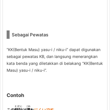
Sebagai Pewatas
“KK(Bentuk Masu) yasu-i / niku-i” dapat digunakan
sebagai pewatas KB, dan langsung menerangkan
kata benda yang diletakkan di belakang “KK(Bentuk
Masu) yasu-i / niku-i”.
Contoh
とけい
こわ
この
時計
は
壊
れ
にくいです
。