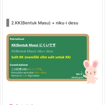
s
u
2.
2.KK(Bentuk Masu) + niku-i desu
1.
P
o
l
a
K
a
l
i
m
a
t