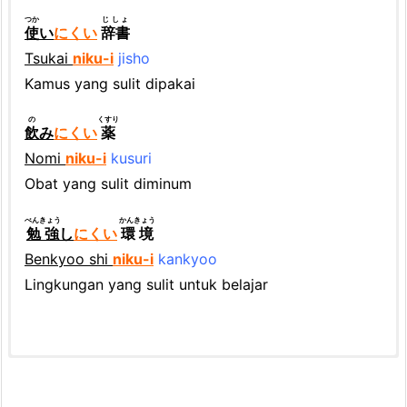
つか
じしょ
使
い
にくい
辞書
Tsukai
niku-i
jisho
Kamus yang sulit dipakai
の
くすり
飲
み
にくい
薬
Nomi
niku-i
kusuri
Obat yang sulit diminum
べんきょう
かんきょう
勉強
し
にくい
環境
Benkyoo shi
niku-i
kankyoo
Lingkungan yang sulit untuk belajar