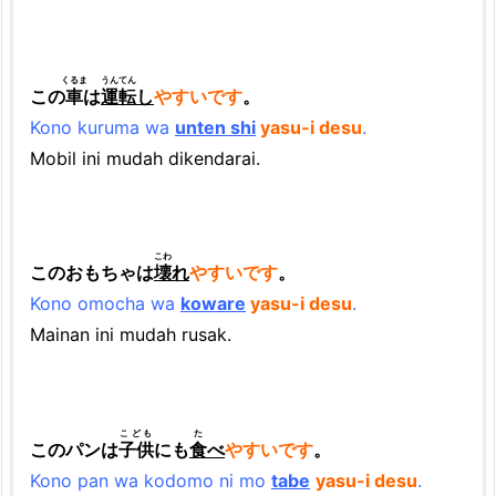
o
h
K
くるま
うんてん
この
車
は
運転
し
やすいです
。
a
Kono kuruma wa
unten shi
yasu-i desu
.
l
Mobil ini mudah dikendarai.
i
m
a
こわ
t
このおもちゃは
壊
れ
やすいです
。
Kono omocha wa
koware
yasu-i desu
.
2.
Mainan ini mudah rusak.
2.
K
K
(B
こども
た
このパンは
子供
にも
食
べ
やすいです
。
e
Kono pan wa kodomo ni mo
tabe
yasu-i desu
.
n