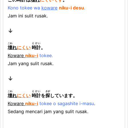
Kono tokee wa
koware
niku-i desu
.
Jam ini sulit rusak.
↓
こわ
とけい
壊
れ
にくい
時計
。
Koware
niku-i
tokee.
Jam yang sulit rusak.
↓
こわ
とけい
さが
壊
れ
にくい
時計
を
探
しています。
Koware
niku-i
tokee o sagashite i-masu
.
Sedang mencari jam yang sulit rusak.