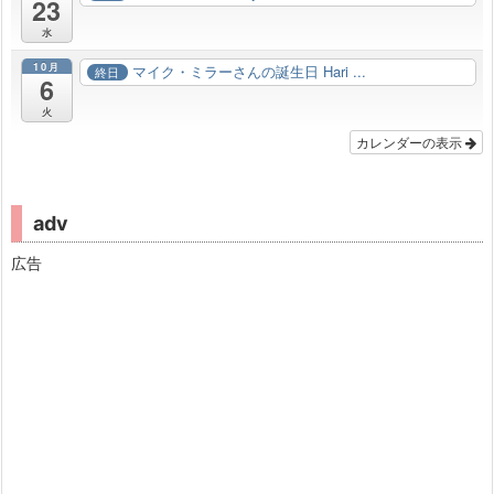
23
水
10月
マイク・ミラーさんの誕生日 Hari ...
終日
6
火
カレンダーの表示
adv
広告