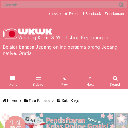
About
Twitter
Facebook
Instagram
Belajar bahasa Jepang online bersama orang Jepang
native. Gratis!!
Menu
Sidebar
Prev
Next
Search
home
>
Tata Bahasa
>
Kata Kerja