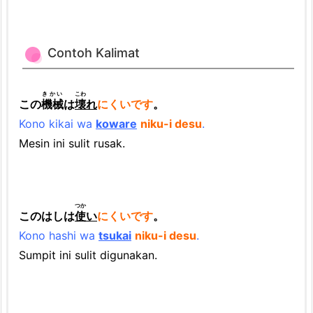
g
a
i
Contoh Kalimat
P
e
きかい
こわ
この
機械
は
壊
れ
にくいです
。
w
Kono kikai wa
koware
niku-i desu
.
a
Mesin ini sulit rusak.
t
a
s
つか
このはしは
使
い
にくいです
。
Kono hashi wa
tsukai
niku-i desu
.
Sumpit ini sulit digunakan.