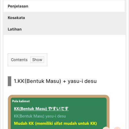
Penjelasan
Kosakata
Latihan
Contents
1.
1.
1.KK(Bentuk Masu) + yasu-i desu
K
K
(B
e
n
t