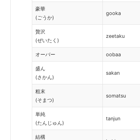
豪華
gooka
(ごうか)
贅沢
zeetaku
(ぜいたく)
オーバー
oobaa
盛ん
sakan
(さかん)
粗末
somatsu
(そまつ)
単純
tanjun
(たんじゅん)
結構