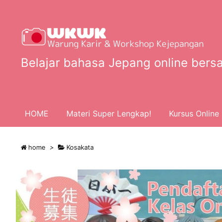
Belajar bahasa Jepang online bersa
HOME
Materi Super Lengkap!
Kursus Online 
home
>
Kosakata