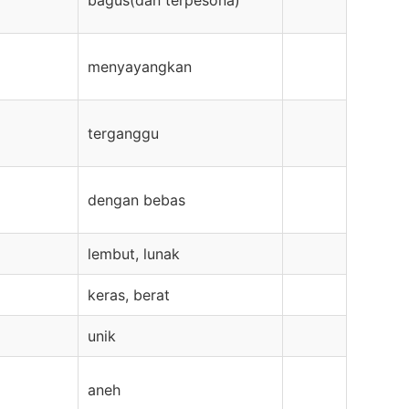
bagus(dan terpesona)
menyayangkan
terganggu
dengan bebas
lembut, lunak
keras, berat
unik
aneh