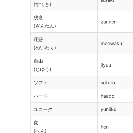
suteki
(すてき)
残念
zannen
(ざんねん)
迷惑
meewaku
(めいわく)
自由
jiyuu
(じゆう)
ソフト
sofuto
ハード
haado
ユニーク
yuniiku
変
hen
(へん)