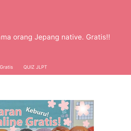
ma orang Jepang native. Gratis!!
Gratis
QUIZ JLPT