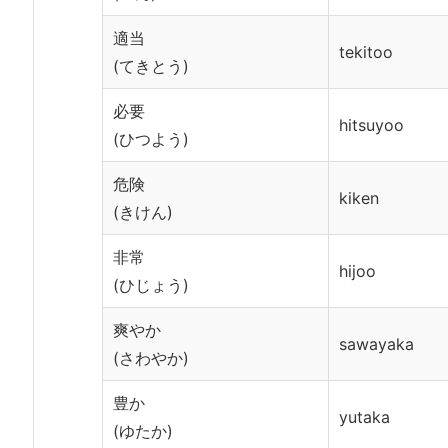
適当
tekitoo
(てきとう)
必要
hitsuyoo
(ひつよう)
危険
kiken
(きけん)
非常
hijoo
(ひじょう)
爽やか
sawayaka
(さわやか)
豊か
yutaka
(ゆたか)