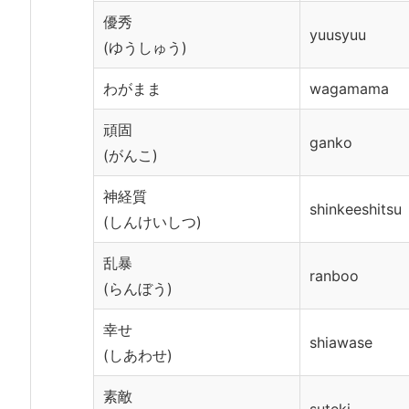
優秀
yuusyuu
(ゆうしゅう)
わがまま
wagamama
頑固
ganko
(がんこ)
神経質
shinkeeshitsu
(しんけいしつ)
乱暴
ranboo
(らんぼう)
幸せ
shiawase
(しあわせ)
素敵