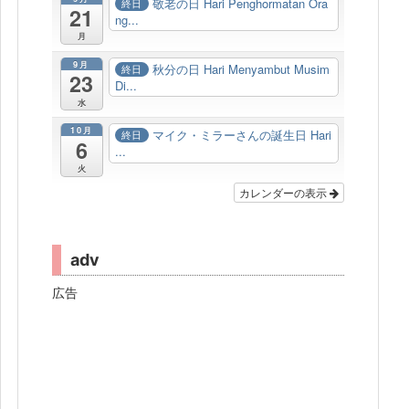
敬老の日 Hari Penghormatan Ora
終日
21
ng...
月
9月
秋分の日 Hari Menyambut Musim
終日
23
Di...
水
10月
マイク・ミラーさんの誕生日 Hari
終日
6
...
火
カレンダーの表示
adv
広告