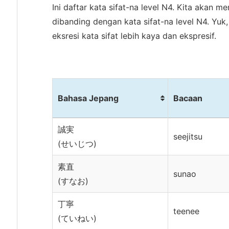
Ini daftar kata sifat-na level N4. Kita akan m
dibanding dengan kata sifat-na level N4. Yuk,
eksresi kata sifat lebih kaya dan ekspresif.
Bahasa Jepang
Bacaan
Bahasa Jepang
Bacaan
誠実
seejitsu
(せいじつ)
素直
sunao
(すなお)
丁寧
teenee
(ていねい)