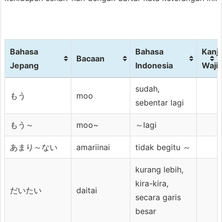
Bahasa
Bahasa
Kanji
Bacaan
Jepang
Indonesia
Waji
Bahasa
Bacaan
Bahasa
Kanji
sudah,
もう
moo
Jepang
Indonesia
Waji
sebentar lagi
もう～
moo~
～lagi
あまり～ない
amariinai
tidak begitu ～
kurang lebih,
kira-kira,
だいたい
daitai
secara garis
besar