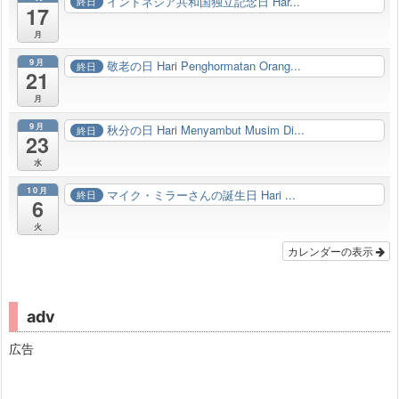
インドネシア共和国独立記念日 Har...
終日
17
月
9月
敬老の日 Hari Penghormatan Orang...
終日
21
月
9月
秋分の日 Hari Menyambut Musim Di...
終日
23
水
10月
マイク・ミラーさんの誕生日 Hari ...
終日
6
火
カレンダーの表示
adv
広告