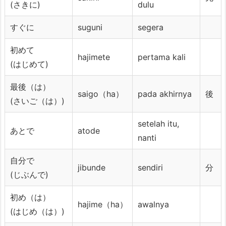
(さきに)
dulu
すぐに
suguni
segera
初めて
hajimete
pertama kali
(はじめて)
最後（は）
saigo（ha）
pada akhirnya
後
(さいご（は）)
setelah itu,
あとで
atode
nanti
自分で
jibunde
sendiri
分
(じぶんで)
初め（は）
hajime（ha）
awalnya
(はじめ（は）)