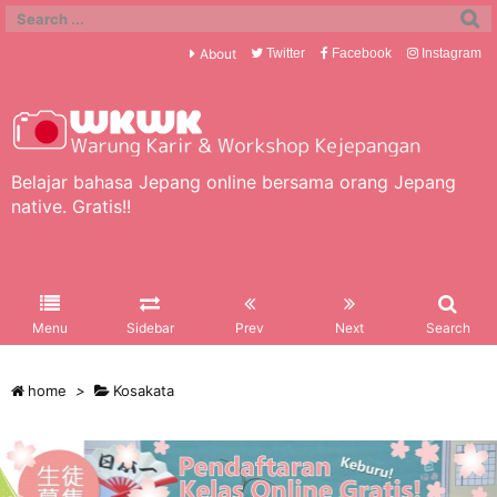
About
Twitter
Facebook
Instagram
Belajar bahasa Jepang online bersama orang Jepang
native. Gratis!!
Menu
Sidebar
Prev
Next
Search
home
>
Kosakata