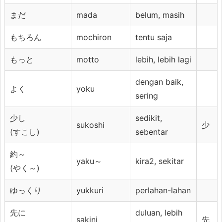
まだ
mada
belum, masih
もちろん
mochiron
tentu saja
もっと
motto
lebih, lebih lagi
dengan baik,
よく
yoku
sering
少し
sedikit,
sukoshi
少
(すこし)
sebentar
約～
yaku～
kira2, sekitar
(やく～)
ゆっくり
yukkuri
perlahan-lahan
先に
duluan, lebih
sakini
先