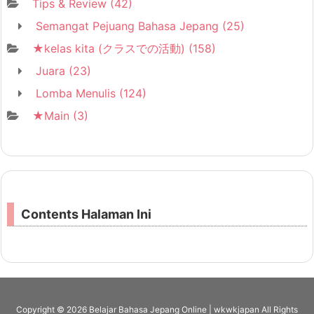
Tips & Review
(42)
Semangat Pejuang Bahasa Jepang
(25)
★kelas kita (クラスでの活動)
(158)
Juara
(23)
Lomba Menulis
(124)
★Main
(3)
Contents Halaman Ini
Copyright ©
2026
Belajar Bahasa Jepang Online | wkwkjapan
All Rights