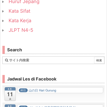
Huruf Jepang
Kata Sifat
Kata Kerja
JLPT N4-5
Search
Jadwal Les di Facebook
8月
山の日 Hari Gunung
終日
11
火
8月