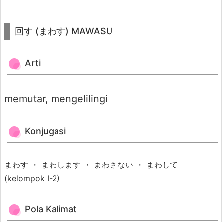
K
a
回す (まわす) MAWASU
l
i
Arti
m
a
t
memutar, mengelilingi
3.
4.
Konjugasi
C
o
まわす ・ まわします ・ まわさない ・ まわして
n
(kelompok I-2)
t
o
Pola Kalimat
h