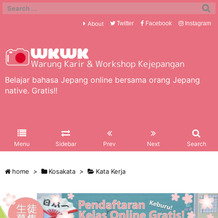
About
Twitter
Facebook
Instagram
Belajar bahasa Jepang online bersama orang Jepang
native. Gratis!!
Menu
Sidebar
Prev
Next
Search
home
>
Kosakata
>
Kata Kerja