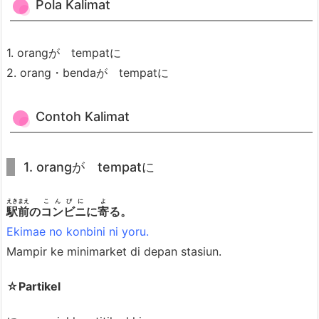
a
Pola Kalimat
t
6.
1. orangが tempatに
4.
2. orang・bendaが tempatに
C
o
Contoh Kalimat
n
t
o
1. orangが tempatに
h
K
えきまえ
こんびに
よ
駅前
の
コンビニ
に
寄
る。
a
Ekimae no konbini ni yoru.
l
Mampir ke minimarket di depan stasiun.
i
m
☆Partikel
a