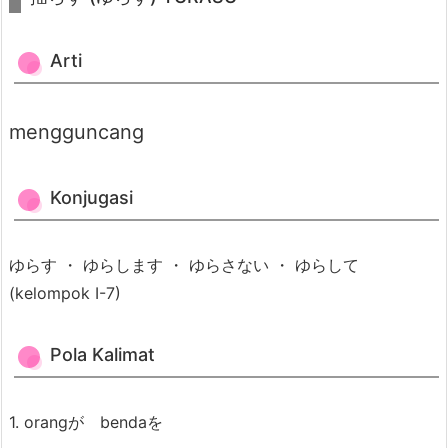
5.
2.
Arti
K
o
n
mengguncang
j
u
Konjugasi
g
a
s
ゆらす ・ ゆらします ・ ゆらさない ・ ゆらして
i
(kelompok I-7)
5.
3.
Pola Kalimat
P
o
1. orangが bendaを
l