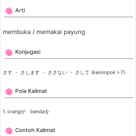
A
Arti
r
t
i
membuka / memakai payung
7.
2.
Konjugasi
K
o
さす ・ さします ・ ささない ・ さして (kelompok I-7)
n
j
u
Pola Kalimat
g
a
1. orangが bendaを
s
i
Contoh Kalimat
7.