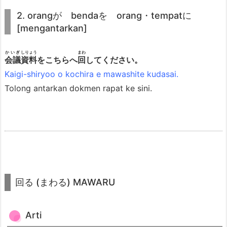
4.
2. orangが bendaを orang・tempatに
1.
[mengantarkan]
A
r
かいぎ
しりょう
まわ
会議
資料
をこちらへ
回
してください。
t
Kaigi-shiryoo o kochira e mawashite kudasai.
i
Tolong antarkan dokmen rapat ke sini.
4.
2.
K
o
n
j
u
回る (まわる) MAWARU
g
a
Arti
s