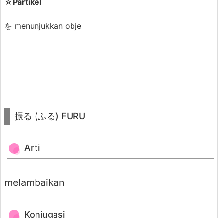
☆Partikel
h
K
を menunjukkan obje
a
l
i
m
a
t
振る (ふる) FURU
3.
振
り
Arti
向
く
melambaikan
(ふ
り
む
Konjugasi