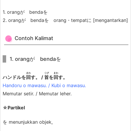
K
a
1. orangが bendaを
l
2. orangが bendaを orang・tempatに [mengantarkan]
i
m
Contoh Kalimat
a
t
1. orangが bendaを
4.
振
まわ
くび
まわ
る
ハンドルを
回
す。 /
首
を
回
す。
(ふ
Handoru o mawasu. / Kubi o mawasu.
る)
Memutar setir. / Memutar leher.
F
☆Partikel
U
R
を menunjukkan objek,
U