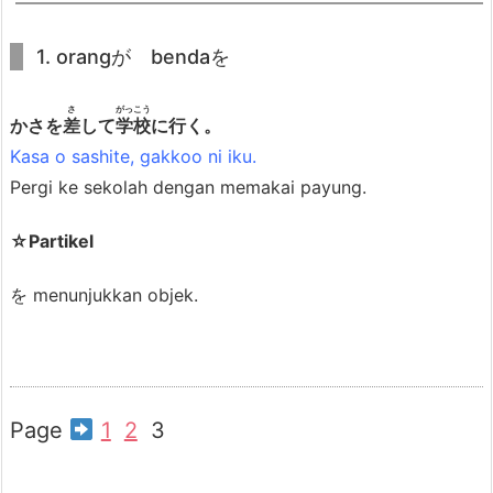
3.
P
1. orangが bendaを
o
さ
がっこう
l
かさを
差
して
学校
に行く。
a
Kasa o sashite, gakkoo ni iku.
K
Pergi ke sekolah dengan memakai payung.
a
l
☆Partikel
i
を menunjukkan objek.
m
a
t
7.
Page
1
2
3
4.
C
o