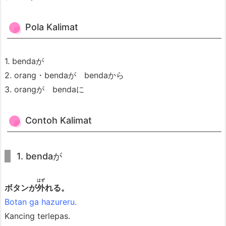
t
o
Pola Kalimat
h
K
1. bendaが
a
2. orang・bendaが bendaから
l
3. orangが bendaに
i
m
Contoh Kalimat
a
t
2.
1. bendaが
外
れ
はず
ボタンが
外
れる。
る
Botan ga hazureru.
(は
Kancing terlepas.
ず