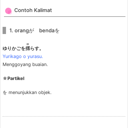
a
Contoh Kalimat
K
a
l
1. orangが bendaを
i
m
ゆ
ゆりかごを
揺
らす。
a
Yurikago o yurasu.
t
Menggoyang buaian.
5.
4.
☆Partikel
C
o
を menunjukkan objek.
n
t
o
h