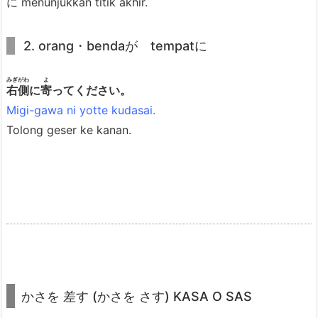
に menunjukkan titik akhir.
t
7.
2. orang・bendaが tempatに
揺
ら
みぎがわ
よ
す
右側
に
寄
ってください。
(ゆ
Migi-gawa ni yotte kudasai.
ら
Tolong geser ke kanan.
す)
Y
U
R
A
S
U
7.
かさを 差す (かさを さす) KASA O SAS
1.