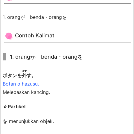
r
t
1. orangが benda・orangを
i
1.
Contoh Kalimat
2.
K
o
1. orangが benda・orangを
n
j
はず
ボタンを
外
す。
u
Botan o hazusu.
g
Melepaskan kancing.
a
s
☆Partikel
i
を menunjukkan objek.
1.
3.